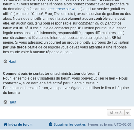
forum ». Si vous restez sans réponse alors prenez contact avec le propriétaire
du domaine (en faisant une
recherche sur whois
) ou si un service gratuit est
utilisé (exemple : Yahoo!, Free, f2s.com, etc.), avec le service de gestion ou des
abus. Notez que phpBB Limited
n’a absolument aucun contrôle
et ne peut
être, en aucun cas, tenu pour responsable sur
comment
,
où
ou
par qui
ce
forum est utilisé. Il est inutile de contacter phpBB Limited pour toute question
légale (cessions et désistements, responsabilité, propos diffamatoires, etc.)
non directement liée
au site Internet phpbb.com ou au logiciel phpBB lui-
même. Si vous adressez un courriel au groupe phpBB à propos de l’utilisation
par une tierce partie
de ce logiciel vous devez vous attendre à une réponse
très courte voire à aucune réponse du tout.
Haut
Comment puis-je contacter un administrateur du forum ?
Pour l’ensemble des utilisateurs du forum, vous pouvez utiliser le lien « Nous
contacter », si ce dernier a été activé par un administrateur.
Pour les membres du forum, vous pouvez également utiliser le lien « L’équipe
du forum ».
Haut
Aller à
Index du forum
Supprimer les cookies
Heures au format
UTC+02:00