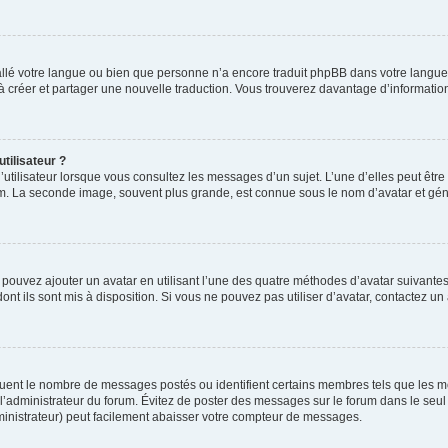
nstallé votre langue ou bien que personne n’a encore traduit phpBB dans votre lang
s à créer et partager une nouvelle traduction. Vous trouverez davantage d’information
tilisateur ?
utilisateur lorsque vous consultez les messages d’un sujet. L’une d’elles peut êtr
rum. La seconde image, souvent plus grande, est connue sous le nom d’avatar et 
s pouvez ajouter un avatar en utilisant l’une des quatre méthodes d’avatar suivantes 
ont ils sont mis à disposition. Si vous ne pouvez pas utiliser d’avatar, contactez un
iquent le nombre de messages postés ou identifient certains membres tels que les 
ar l’administrateur du forum. Évitez de poster des messages sur le forum dans le seu
ministrateur) peut facilement abaisser votre compteur de messages.