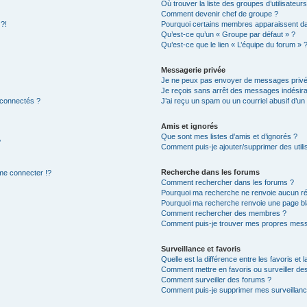
Où trouver la liste des groupes d’utilisateur
Comment devenir chef de groupe ?
 ?!
Pourquoi certains membres apparaissent dan
Qu’est-ce qu’un « Groupe par défaut » ?
Qu’est-ce que le lien « L’équipe du forum » 
Messagerie privée
Je ne peux pas envoyer de messages privé
Je reçois sans arrêt des messages indésira
 connectés ?
J’ai reçu un spam ou un courriel abusif d’u
Amis et ignorés
Que sont mes listes d’amis et d’ignorés ?
?
Comment puis-je ajouter/supprimer des utilis
Recherche dans les forums
e connecter !?
Comment rechercher dans les forums ?
Pourquoi ma recherche ne renvoie aucun ré
Pourquoi ma recherche renvoie une page bl
Comment rechercher des membres ?
Comment puis-je trouver mes propres mess
Surveillance et favoris
Quelle est la différence entre les favoris et l
Comment mettre en favoris ou surveiller des
Comment surveiller des forums ?
Comment puis-je supprimer mes surveillanc