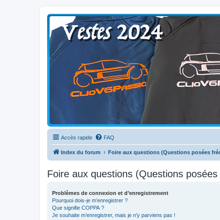
Clio V6 Passion
Le site français des passionnés de Clio V6
Accès rapide
FAQ
Index du forum
Foire aux questions (Questions posées f
Foire aux questions (Questions posée
Problèmes de connexion et d’enregistrement
Pourquoi dois-je m’enregistrer ?
Que signifie COPPA ?
Je souhaite m’enregistrer, mais je n’y parviens pas !