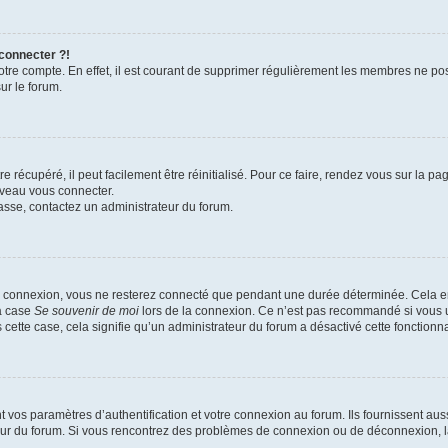
 connecter ?!
votre compte. En effet, il est courant de supprimer régulièrement les membres ne pos
ur le forum.
 récupéré, il peut facilement être réinitialisé. Pour ce faire, rendez vous sur la p
uveau vous connecter.
passe, contactez un administrateur du forum.
e connexion, vous ne resterez connecté que pendant une durée déterminée. Cela em
la case
Se souvenir de moi
lors de la connexion. Ce n’est pas recommandé si vous u
s cette case, cela signifie qu’un administrateur du forum a désactivé cette fonctionna
os paramètres d’authentification et votre connexion au forum. Ils fournissent aussi
teur du forum. Si vous rencontrez des problèmes de connexion ou de déconnexion, l