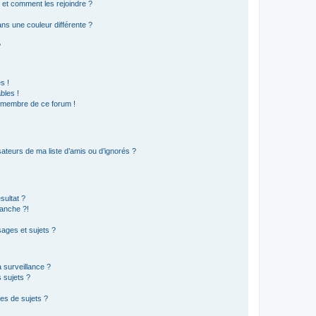
s et comment les rejoindre ?
s une couleur différente ?
?
s !
bles !
n membre de ce forum !
ateurs de ma liste d’amis ou d’ignorés ?
sultat ?
anche ?!
ages et sujets ?
a surveillance ?
 sujets ?
es de sujets ?