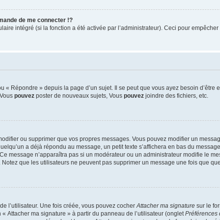
mande de me connecter !?
re intégré (si la fonction a été activée par l’administrateur). Ceci pour empêcher l’u
 « Répondre » depuis la page d’un sujet. Il se peut que vous ayez besoin d’être e
: Vous
pouvez
poster de nouveaux sujets, Vous
pouvez
joindre des fichiers, etc.
modifier ou supprimer que vos propres messages. Vous pouvez modifier un message
lqu’un a déjà répondu au message, un petit texte s’affichera en bas du message ind
n. Ce message n’apparaîtra pas si un modérateur ou un administrateur modifie le mes
ive. Notez que les utilisateurs ne peuvent pas supprimer un message une fois que qu
e l’utilisateur. Une fois créée, vous pouvez cocher
Attacher ma signature
sur le fo
 « Attacher ma signature » à partir du panneau de l’utilisateur (onglet
Préférences 