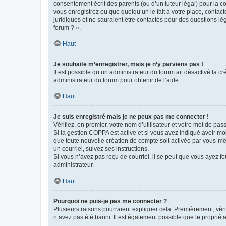
consentement écrit des parents (ou d’un tuteur légal) pour la c
vous enregistrez ou que quelqu’un le fait à votre place, contac
juridiques et ne sauraient être contactés pour des questions lé
forum ? ».
Haut
Je souhaite m’enregistrer, mais je n’y parviens pas !
Il est possible qu’un administrateur du forum ait désactivé la c
administrateur du forum pour obtenir de l’aide.
Haut
Je suis enregistré mais je ne peux pas me connecter !
Vérifiez, en premier, votre nom d’utilisateur et votre mot de passe.
Si la gestion COPPA est active et si vous avez indiqué avoir mo
que toute nouvelle création de compte soit activée par vous-mê
un courriel, suivez ses instructions.
Si vous n’avez pas reçu de courriel, il se peut que vous ayez fou
administrateur.
Haut
Pourquoi ne puis-je pas me connecter ?
Plusieurs raisons pourraient expliquer cela. Premièrement, vérif
n’avez pas été banni. Il est également possible que le propriétair