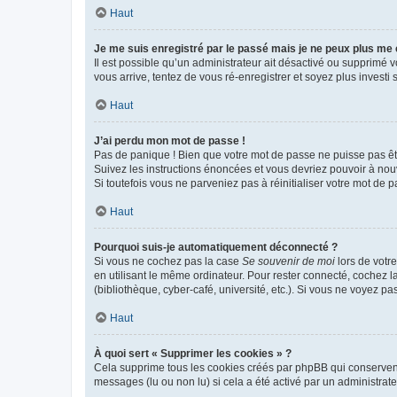
Haut
Je me suis enregistré par le passé mais je ne peux plus me
Il est possible qu’un administrateur ait désactivé ou supprimé 
vous arrive, tentez de vous ré-enregistrer et soyez plus investi s
Haut
J’ai perdu mon mot de passe !
Pas de panique ! Bien que votre mot de passe ne puisse pas être
Suivez les instructions énoncées et vous devriez pouvoir à no
Si toutefois vous ne parveniez pas à réinitialiser votre mot de 
Haut
Pourquoi suis-je automatiquement déconnecté ?
Si vous ne cochez pas la case
Se souvenir de moi
lors de votr
en utilisant le même ordinateur. Pour rester connecté, cochez 
(bibliothèque, cyber-café, université, etc.). Si vous ne voyez pa
Haut
À quoi sert « Supprimer les cookies » ?
Cela supprime tous les cookies créés par phpBB qui conservent v
messages (lu ou non lu) si cela a été activé par un administra