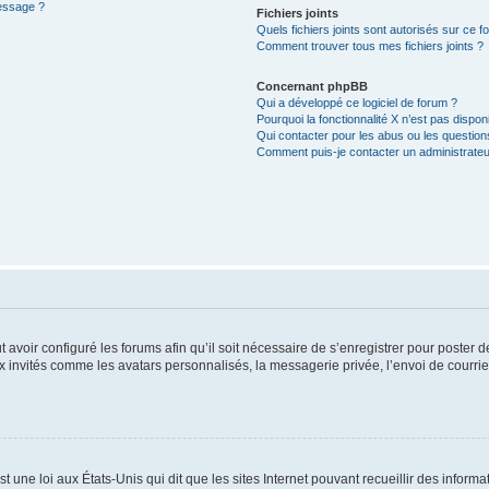
message ?
Fichiers joints
Quels fichiers joints sont autorisés sur ce f
Comment trouver tous mes fichiers joints ?
Concernant phpBB
Qui a développé ce logiciel de forum ?
Pourquoi la fonctionnalité X n’est pas dispon
Qui contacter pour les abus ou les questio
Comment puis-je contacter un administrateu
t avoir configuré les forums afin qu’il soit nécessaire de s’enregistrer pour poster
x invités comme les avatars personnalisés, la messagerie privée, l’envoi de courri
t une loi aux États-Unis qui dit que les sites Internet pouvant recueillir des infor