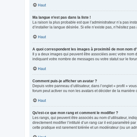
Haut
Ma langue n’est pas dans la liste !
La raison la plus probable est que l’administrateur n’a pas i
d’installer la langue désirée. Si elle n’existe pas, n’hésitez pa
Haut
A quoi correspondent les images à proximité de mon nom d’u
Il y a deux images qui peuvent être associées avec votre nom d’
indiquant votre nombre de messages ou votre statut sur le fo
Haut
Comment puis-je afficher un avatar ?
Depuis votre panneau d’utilisateur, dans l’onglet « profil » vou
forum peut activer ou non les avatars et décider de la manière d
Haut
Qu’est-ce que mon rang et comment le modifier ?
Les rangs, qui peuvent être associés au nom d’utilisateur, ind
directement modifier l’intitulé d’un rang car il est paramétré p
cette pratique est rarement tolérée et un modérateur (ou un ad