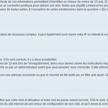
ollecte de ces informations permettant d’identifier un mineur de moins de 13 ans. S
tez un conseiller juridique pour obtenir son avis. Notez que phpBB Limited et les pr
gales de toutes sortes, à l’exception de celles mentionnées dans la question « Qui
réation de nouveaux comptes. Il peut également avoir banni votre IP ou interdit le no
 S’ils sont corrects, il y a deux possibilités :
ins de 13 ans lors de l’enregistrement, alors vous devrez suivre les instructions r
me ou par un administrateur avant que vous puissiez vous connecter. Cette informat
rni une adresse incorrecte ou que le courriel ait été traité par un filtre anti-spam. S
iez que votre nom d’utilisateur et votre mot de passe soient corrects. S’ils le sont,
e du site Internet ait une erreur de configuration de son côté, et qu’il devra la corri