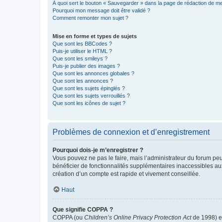
À quoi sert le bouton « Sauvegarder » dans la page de rédaction de 
Pourquoi mon message doit être validé ?
Comment remonter mon sujet ?
Mise en forme et types de sujets
Que sont les BBCodes ?
Puis-je utiliser le HTML ?
Que sont les smileys ?
Puis-je publier des images ?
Que sont les annonces globales ?
Que sont les annonces ?
Que sont les sujets épinglés ?
Que sont les sujets verrouillés ?
Que sont les icônes de sujet ?
Problèmes de connexion et d’enregistrement
Pourquoi dois-je m’enregistrer ?
Vous pouvez ne pas le faire, mais l’administrateur du forum peu
bénéficier de fonctionnalités supplémentaires inaccessibles au
création d’un compte est rapide et vivement conseillée.
Haut
Que signifie COPPA ?
COPPA (ou
Children’s Online Privacy Protection Act
de 1998) es