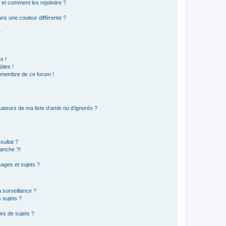
s et comment les rejoindre ?
s une couleur différente ?
?
s !
bles !
n membre de ce forum !
ateurs de ma liste d’amis ou d’ignorés ?
sultat ?
anche ?!
ages et sujets ?
a surveillance ?
 sujets ?
es de sujets ?