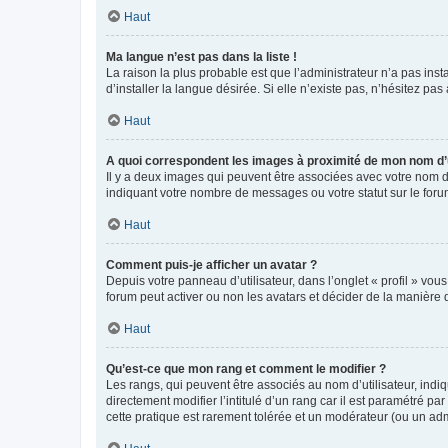
Haut
Ma langue n’est pas dans la liste !
La raison la plus probable est que l’administrateur n’a pas i
d’installer la langue désirée. Si elle n’existe pas, n’hésitez pa
Haut
A quoi correspondent les images à proximité de mon nom d’u
Il y a deux images qui peuvent être associées avec votre nom d’
indiquant votre nombre de messages ou votre statut sur le fo
Haut
Comment puis-je afficher un avatar ?
Depuis votre panneau d’utilisateur, dans l’onglet « profil » vou
forum peut activer ou non les avatars et décider de la manière d
Haut
Qu’est-ce que mon rang et comment le modifier ?
Les rangs, qui peuvent être associés au nom d’utilisateur, ind
directement modifier l’intitulé d’un rang car il est paramétré p
cette pratique est rarement tolérée et un modérateur (ou un ad