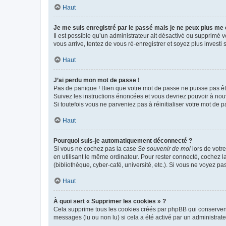
Haut
Je me suis enregistré par le passé mais je ne peux plus me
Il est possible qu’un administrateur ait désactivé ou supprimé 
vous arrive, tentez de vous ré-enregistrer et soyez plus investi s
Haut
J’ai perdu mon mot de passe !
Pas de panique ! Bien que votre mot de passe ne puisse pas être
Suivez les instructions énoncées et vous devriez pouvoir à no
Si toutefois vous ne parveniez pas à réinitialiser votre mot de 
Haut
Pourquoi suis-je automatiquement déconnecté ?
Si vous ne cochez pas la case
Se souvenir de moi
lors de votr
en utilisant le même ordinateur. Pour rester connecté, cochez 
(bibliothèque, cyber-café, université, etc.). Si vous ne voyez pa
Haut
À quoi sert « Supprimer les cookies » ?
Cela supprime tous les cookies créés par phpBB qui conservent v
messages (lu ou non lu) si cela a été activé par un administra