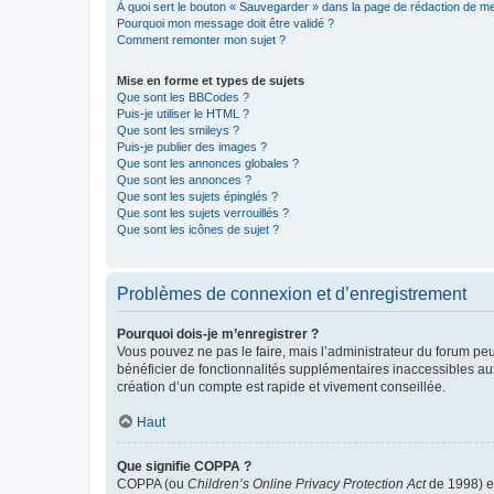
À quoi sert le bouton « Sauvegarder » dans la page de rédaction de 
Pourquoi mon message doit être validé ?
Comment remonter mon sujet ?
Mise en forme et types de sujets
Que sont les BBCodes ?
Puis-je utiliser le HTML ?
Que sont les smileys ?
Puis-je publier des images ?
Que sont les annonces globales ?
Que sont les annonces ?
Que sont les sujets épinglés ?
Que sont les sujets verrouillés ?
Que sont les icônes de sujet ?
Problèmes de connexion et d’enregistrement
Pourquoi dois-je m’enregistrer ?
Vous pouvez ne pas le faire, mais l’administrateur du forum peu
bénéficier de fonctionnalités supplémentaires inaccessibles au
création d’un compte est rapide et vivement conseillée.
Haut
Que signifie COPPA ?
COPPA (ou
Children’s Online Privacy Protection Act
de 1998) es