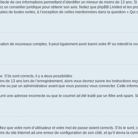
ollecte de ces informations permettant d’identifier un mineur de moins de 13 ans. S
tez un conseiller juridique pour obtenir son avis. Notez que phpBB Limited et les pr
gales de toutes sortes, à l’exception de celles mentionnées dans la question « Qui
réation de nouveaux comptes. Il peut également avoir banni votre IP ou interdit le no
 S’ils sont corrects, il y a deux possibilités :
ins de 13 ans lors de l’enregistrement, alors vous devrez suivre les instructions r
me ou par un administrateur avant que vous puissiez vous connecter. Cette informat
rni une adresse incorrecte ou que le courriel ait été traité par un filtre anti-spam. S
iez que votre nom d’utilisateur et votre mot de passe soient corrects. S’ils le sont,
e du site Internet ait une erreur de configuration de son côté, et qu’il devra la corri