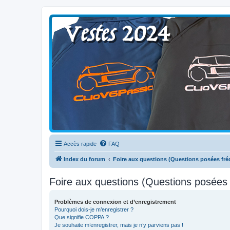
Clio V6 Passion
Le site français des passionnés de Clio V6
Accès rapide
FAQ
Index du forum
Foire aux questions (Questions posées f
Foire aux questions (Questions posée
Problèmes de connexion et d’enregistrement
Pourquoi dois-je m’enregistrer ?
Que signifie COPPA ?
Je souhaite m’enregistrer, mais je n’y parviens pas !