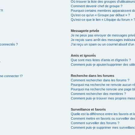
Où trouver la liste des groupes d’utilisateur
Comment devenir chef de groupe ?
 ?!
Pourquoi certains membres apparaissent dan
Qu’est-ce qu’un « Groupe par défaut » ?
Qu’est-ce que le lien « L’équipe du forum » 
Messagerie privée
Je ne peux pas envoyer de messages privé
Je reçois sans arrêt des messages indésira
 connectés ?
J’ai reçu un spam ou un courriel abusif d’u
Amis et ignorés
Que sont mes listes d’amis et d’ignorés ?
?
Comment puis-je ajouter/supprimer des utilis
Recherche dans les forums
e connecter !?
Comment rechercher dans les forums ?
Pourquoi ma recherche ne renvoie aucun ré
Pourquoi ma recherche renvoie une page bl
Comment rechercher des membres ?
Comment puis-je trouver mes propres mess
Surveillance et favoris
Quelle est la différence entre les favoris et l
Comment mettre en favoris ou surveiller des
Comment surveiller des forums ?
Comment puis-je supprimer mes surveillanc