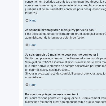
consentement écrit des parents (ou d’un tuteur légal) pour la c
vous enregistrez ou que quelqu’un le fait à votre place, contac
juridiques et ne sauraient être contactés pour des questions lé
forum ? ».
Haut
Je souhaite m’enregistrer, mais je n’y parviens pas !
Il est possible qu’un administrateur du forum ait désactivé la c
administrateur du forum pour obtenir de l’aide.
Haut
Je suis enregistré mais je ne peux pas me connecter !
Vérifiez, en premier, votre nom d’utilisateur et votre mot de passe.
Si la gestion COPPA est active et si vous avez indiqué avoir mo
que toute nouvelle création de compte soit activée par vous-mê
un courriel, suivez ses instructions.
Si vous n’avez pas reçu de courriel, il se peut que vous ayez fou
administrateur.
Haut
Pourquoi ne puis-je pas me connecter ?
Plusieurs raisons pourraient expliquer cela. Premièrement, vérif
n’avez pas été banni. Il est également possible que le propriétair