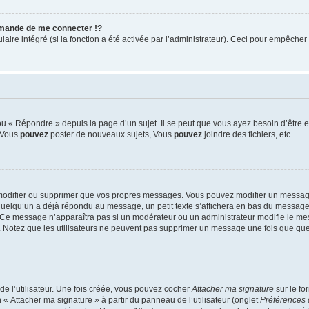
mande de me connecter !?
re intégré (si la fonction a été activée par l’administrateur). Ceci pour empêcher l’u
 « Répondre » depuis la page d’un sujet. Il se peut que vous ayez besoin d’être e
: Vous
pouvez
poster de nouveaux sujets, Vous
pouvez
joindre des fichiers, etc.
modifier ou supprimer que vos propres messages. Vous pouvez modifier un message
lqu’un a déjà répondu au message, un petit texte s’affichera en bas du message ind
n. Ce message n’apparaîtra pas si un modérateur ou un administrateur modifie le mes
ive. Notez que les utilisateurs ne peuvent pas supprimer un message une fois que qu
e l’utilisateur. Une fois créée, vous pouvez cocher
Attacher ma signature
sur le fo
 « Attacher ma signature » à partir du panneau de l’utilisateur (onglet
Préférences 