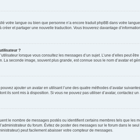
nstallé votre langue ou bien que personne n’a encore traduit phpBB dans votre lang
s à créer et partager une nouvelle traduction. Vous trouverez davantage d’information
tilisateur ?
utilisateur lorsque vous consultez les messages d’un sujet. L’une d’elles peut êtr
rum. La seconde image, souvent plus grande, est connue sous le nom d’avatar et 
s pouvez ajouter un avatar en utilisant l’une des quatre méthodes d’avatar suivantes 
ont ils sont mis à disposition. Si vous ne pouvez pas utiliser d’avatar, contactez un
iquent le nombre de messages postés ou identifient certains membres tels que les 
ar l’administrateur du forum. Évitez de poster des messages sur le forum dans le seu
ministrateur) peut facilement abaisser votre compteur de messages.