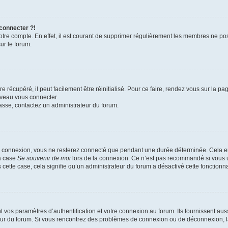
 connecter ?!
votre compte. En effet, il est courant de supprimer régulièrement les membres ne pos
ur le forum.
 récupéré, il peut facilement être réinitialisé. Pour ce faire, rendez vous sur la p
uveau vous connecter.
passe, contactez un administrateur du forum.
e connexion, vous ne resterez connecté que pendant une durée déterminée. Cela em
la case
Se souvenir de moi
lors de la connexion. Ce n’est pas recommandé si vous u
s cette case, cela signifie qu’un administrateur du forum a désactivé cette fonctionna
os paramètres d’authentification et votre connexion au forum. Ils fournissent aussi
teur du forum. Si vous rencontrez des problèmes de connexion ou de déconnexion, l