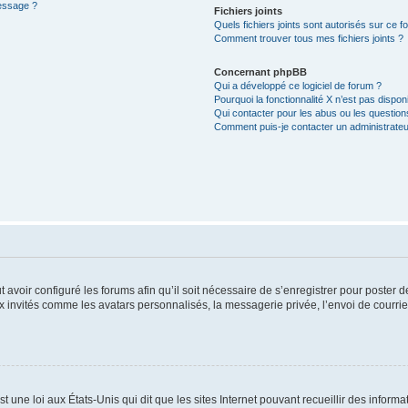
message ?
Fichiers joints
Quels fichiers joints sont autorisés sur ce f
Comment trouver tous mes fichiers joints ?
Concernant phpBB
Qui a développé ce logiciel de forum ?
Pourquoi la fonctionnalité X n’est pas dispon
Qui contacter pour les abus ou les questio
Comment puis-je contacter un administrateu
t avoir configuré les forums afin qu’il soit nécessaire de s’enregistrer pour poster
x invités comme les avatars personnalisés, la messagerie privée, l’envoi de courri
t une loi aux États-Unis qui dit que les sites Internet pouvant recueillir des infor