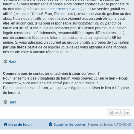
forum ». Si vous restez sans réponse alors prenez contact avec le propriétaire
du domaine (en faisant une
recherche sur whois
) ou si un service gratuit est
utilisé (exemple : Yahoo!, Free, f2s.com, etc.), avec le service de gestion ou des
abus. Notez que phpBB Limited
n’a absolument aucun contrôle
et ne peut
être, en aucun cas, tenu pour responsable sur
comment
,
où
ou
par qui
ce
forum est utilisé. Il est inutile de contacter phpBB Limited pour toute question
légale (cessions et désistements, responsabilité, propos diffamatoires, etc.)
non directement liée
au site Internet phpbb.com ou au logiciel phpBB lui-
même. Si vous adressez un courriel au groupe phpBB à propos de l’utilisation
par une tierce partie
de ce logiciel vous devez vous attendre à une réponse
très courte voire à aucune réponse du tout.
Haut
Comment puis-je contacter un administrateur du forum ?
Pour l’ensemble des utilisateurs du forum, vous pouvez utiliser le lien « Nous
contacter », si ce dernier a été activé par un administrateur.
Pour les membres du forum, vous pouvez également utiliser le lien « L’équipe
du forum ».
Haut
Aller à
Index du forum
Supprimer les cookies
Heures au format
UTC+02:00