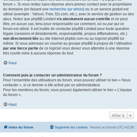
forum ». Si vous restez sans réponse alors prenez contact avec le propriétaire
du domaine (en faisant une
recherche sur whois
) ou si un service gratuit est
utilisé (exemple : Yahoo!, Free, f2s.com, etc.), avec le service de gestion ou des
abus. Notez que phpBB Limited
n’a absolument aucun contrôle
et ne peut
être, en aucun cas, tenu pour responsable sur
comment
,
où
ou
par qui
ce
forum est utilisé. Il est inutile de contacter phpBB Limited pour toute question
légale (cessions et désistements, responsabilité, propos diffamatoires, etc.)
non directement liée
au site Internet phpbb.com ou au logiciel phpBB lui-
même. Si vous adressez un courriel au groupe phpBB à propos de l’utilisation
par une tierce partie
de ce logiciel vous devez vous attendre à une réponse
très courte voire à aucune réponse du tout.
Haut
Comment puis-je contacter un administrateur du forum ?
Pour l’ensemble des utilisateurs du forum, vous pouvez utiliser le lien « Nous
contacter », si ce dernier a été activé par un administrateur.
Pour les membres du forum, vous pouvez également utiliser le lien « L’équipe
du forum ».
Haut
Aller à
Index du forum
Supprimer les cookies
Heures au format
UTC+02:00