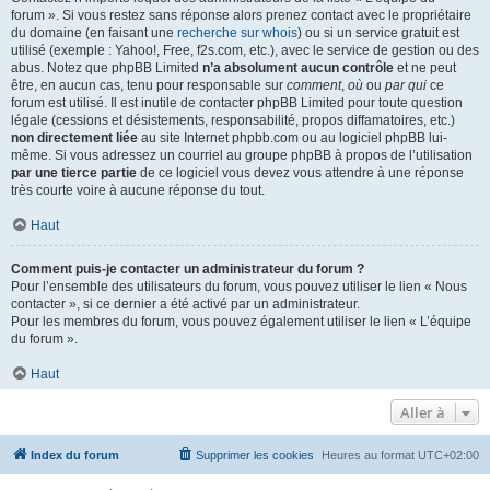
forum ». Si vous restez sans réponse alors prenez contact avec le propriétaire
du domaine (en faisant une
recherche sur whois
) ou si un service gratuit est
utilisé (exemple : Yahoo!, Free, f2s.com, etc.), avec le service de gestion ou des
abus. Notez que phpBB Limited
n’a absolument aucun contrôle
et ne peut
être, en aucun cas, tenu pour responsable sur
comment
,
où
ou
par qui
ce
forum est utilisé. Il est inutile de contacter phpBB Limited pour toute question
légale (cessions et désistements, responsabilité, propos diffamatoires, etc.)
non directement liée
au site Internet phpbb.com ou au logiciel phpBB lui-
même. Si vous adressez un courriel au groupe phpBB à propos de l’utilisation
par une tierce partie
de ce logiciel vous devez vous attendre à une réponse
très courte voire à aucune réponse du tout.
Haut
Comment puis-je contacter un administrateur du forum ?
Pour l’ensemble des utilisateurs du forum, vous pouvez utiliser le lien « Nous
contacter », si ce dernier a été activé par un administrateur.
Pour les membres du forum, vous pouvez également utiliser le lien « L’équipe
du forum ».
Haut
Aller à
Index du forum
Supprimer les cookies
Heures au format
UTC+02:00