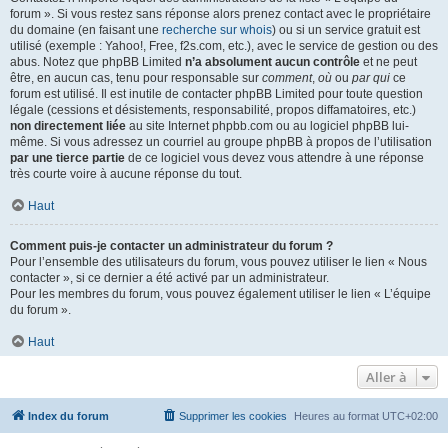
forum ». Si vous restez sans réponse alors prenez contact avec le propriétaire
du domaine (en faisant une
recherche sur whois
) ou si un service gratuit est
utilisé (exemple : Yahoo!, Free, f2s.com, etc.), avec le service de gestion ou des
abus. Notez que phpBB Limited
n’a absolument aucun contrôle
et ne peut
être, en aucun cas, tenu pour responsable sur
comment
,
où
ou
par qui
ce
forum est utilisé. Il est inutile de contacter phpBB Limited pour toute question
légale (cessions et désistements, responsabilité, propos diffamatoires, etc.)
non directement liée
au site Internet phpbb.com ou au logiciel phpBB lui-
même. Si vous adressez un courriel au groupe phpBB à propos de l’utilisation
par une tierce partie
de ce logiciel vous devez vous attendre à une réponse
très courte voire à aucune réponse du tout.
Haut
Comment puis-je contacter un administrateur du forum ?
Pour l’ensemble des utilisateurs du forum, vous pouvez utiliser le lien « Nous
contacter », si ce dernier a été activé par un administrateur.
Pour les membres du forum, vous pouvez également utiliser le lien « L’équipe
du forum ».
Haut
Aller à
Index du forum
Supprimer les cookies
Heures au format
UTC+02:00