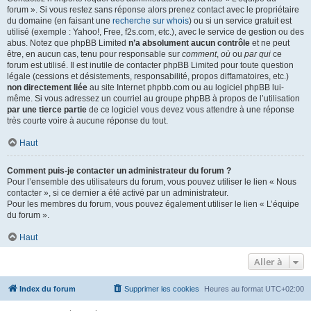
forum ». Si vous restez sans réponse alors prenez contact avec le propriétaire
du domaine (en faisant une
recherche sur whois
) ou si un service gratuit est
utilisé (exemple : Yahoo!, Free, f2s.com, etc.), avec le service de gestion ou des
abus. Notez que phpBB Limited
n’a absolument aucun contrôle
et ne peut
être, en aucun cas, tenu pour responsable sur
comment
,
où
ou
par qui
ce
forum est utilisé. Il est inutile de contacter phpBB Limited pour toute question
légale (cessions et désistements, responsabilité, propos diffamatoires, etc.)
non directement liée
au site Internet phpbb.com ou au logiciel phpBB lui-
même. Si vous adressez un courriel au groupe phpBB à propos de l’utilisation
par une tierce partie
de ce logiciel vous devez vous attendre à une réponse
très courte voire à aucune réponse du tout.
Haut
Comment puis-je contacter un administrateur du forum ?
Pour l’ensemble des utilisateurs du forum, vous pouvez utiliser le lien « Nous
contacter », si ce dernier a été activé par un administrateur.
Pour les membres du forum, vous pouvez également utiliser le lien « L’équipe
du forum ».
Haut
Aller à
Index du forum
Supprimer les cookies
Heures au format
UTC+02:00