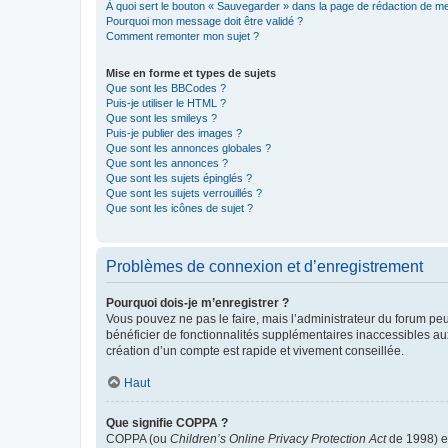
À quoi sert le bouton « Sauvegarder » dans la page de rédaction de 
Pourquoi mon message doit être validé ?
Comment remonter mon sujet ?
Mise en forme et types de sujets
Que sont les BBCodes ?
Puis-je utiliser le HTML ?
Que sont les smileys ?
Puis-je publier des images ?
Que sont les annonces globales ?
Que sont les annonces ?
Que sont les sujets épinglés ?
Que sont les sujets verrouillés ?
Que sont les icônes de sujet ?
Problèmes de connexion et d’enregistrement
Pourquoi dois-je m’enregistrer ?
Vous pouvez ne pas le faire, mais l’administrateur du forum peu
bénéficier de fonctionnalités supplémentaires inaccessibles au
création d’un compte est rapide et vivement conseillée.
Haut
Que signifie COPPA ?
COPPA (ou
Children’s Online Privacy Protection Act
de 1998) es