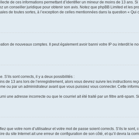
ollecte de ces informations permettant d’identifier un mineur de moins de 13 ans. S
tez un conseiller juridique pour obtenir son avis. Notez que phpBB Limited et les pr
gales de toutes sortes, à l’exception de celles mentionnées dans la question « Qui
réation de nouveaux comptes. Il peut également avoir banni votre IP ou interdit le no
 S’ils sont corrects, il y a deux possibilités :
ins de 13 ans lors de l’enregistrement, alors vous devrez suivre les instructions r
me ou par un administrateur avant que vous puissiez vous connecter. Cette informat
rni une adresse incorrecte ou que le courriel ait été traité par un filtre anti-spam. S
iez que votre nom d’utilisateur et votre mot de passe soient corrects. S’ils le sont,
e du site Internet ait une erreur de configuration de son côté, et qu’il devra la corri