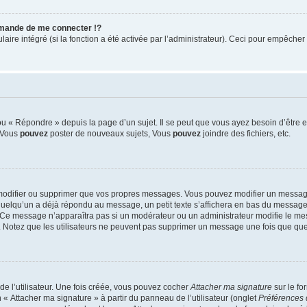
mande de me connecter !?
re intégré (si la fonction a été activée par l’administrateur). Ceci pour empêcher l’u
 « Répondre » depuis la page d’un sujet. Il se peut que vous ayez besoin d’être e
: Vous
pouvez
poster de nouveaux sujets, Vous
pouvez
joindre des fichiers, etc.
modifier ou supprimer que vos propres messages. Vous pouvez modifier un message
lqu’un a déjà répondu au message, un petit texte s’affichera en bas du message ind
n. Ce message n’apparaîtra pas si un modérateur ou un administrateur modifie le mes
ive. Notez que les utilisateurs ne peuvent pas supprimer un message une fois que qu
e l’utilisateur. Une fois créée, vous pouvez cocher
Attacher ma signature
sur le fo
 « Attacher ma signature » à partir du panneau de l’utilisateur (onglet
Préférences 