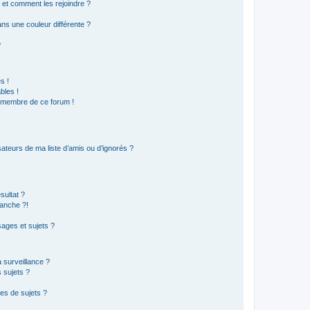
s et comment les rejoindre ?
s une couleur différente ?
?
s !
bles !
n membre de ce forum !
ateurs de ma liste d’amis ou d’ignorés ?
sultat ?
anche ?!
ages et sujets ?
a surveillance ?
 sujets ?
es de sujets ?