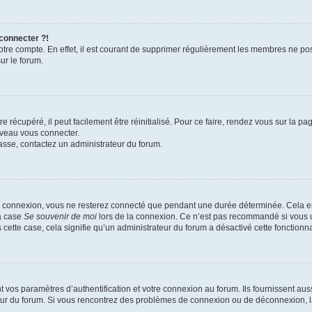
 connecter ?!
votre compte. En effet, il est courant de supprimer régulièrement les membres ne pos
ur le forum.
 récupéré, il peut facilement être réinitialisé. Pour ce faire, rendez vous sur la p
uveau vous connecter.
passe, contactez un administrateur du forum.
e connexion, vous ne resterez connecté que pendant une durée déterminée. Cela em
la case
Se souvenir de moi
lors de la connexion. Ce n’est pas recommandé si vous u
s cette case, cela signifie qu’un administrateur du forum a désactivé cette fonctionna
os paramètres d’authentification et votre connexion au forum. Ils fournissent aussi
teur du forum. Si vous rencontrez des problèmes de connexion ou de déconnexion, l