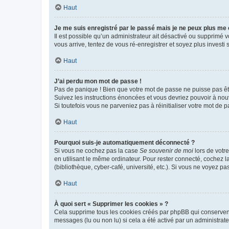
Haut
Je me suis enregistré par le passé mais je ne peux plus me
Il est possible qu’un administrateur ait désactivé ou supprimé 
vous arrive, tentez de vous ré-enregistrer et soyez plus investi s
Haut
J’ai perdu mon mot de passe !
Pas de panique ! Bien que votre mot de passe ne puisse pas être
Suivez les instructions énoncées et vous devriez pouvoir à no
Si toutefois vous ne parveniez pas à réinitialiser votre mot de 
Haut
Pourquoi suis-je automatiquement déconnecté ?
Si vous ne cochez pas la case
Se souvenir de moi
lors de votr
en utilisant le même ordinateur. Pour rester connecté, cochez 
(bibliothèque, cyber-café, université, etc.). Si vous ne voyez pa
Haut
À quoi sert « Supprimer les cookies » ?
Cela supprime tous les cookies créés par phpBB qui conservent v
messages (lu ou non lu) si cela a été activé par un administra