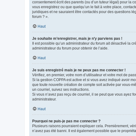
consentement écrit des parents (ou d’un tuteur légal) pour la c
vous enregistrez ou que quelqu’un le fait à votre place, contac
juridiques et ne sauraient être contactés pour des questions lé
forum ? ».
Haut
Je souhaite m’enregistrer, mais je n’y parviens pas !
Il est possible qu’un administrateur du forum ait désactivé la c
administrateur du forum pour obtenir de l’aide.
Haut
Je suis enregistré mais je ne peux pas me connecter !
Vérifiez, en premier, votre nom d’utilisateur et votre mot de passe.
Si la gestion COPPA est active et si vous avez indiqué avoir mo
que toute nouvelle création de compte soit activée par vous-mê
un courriel, suivez ses instructions.
Si vous n’avez pas reçu de courriel, il se peut que vous ayez fou
administrateur.
Haut
Pourquoi ne puis-je pas me connecter ?
Plusieurs raisons pourraient expliquer cela. Premièrement, vérif
n’avez pas été banni. Il est également possible que le propriétair