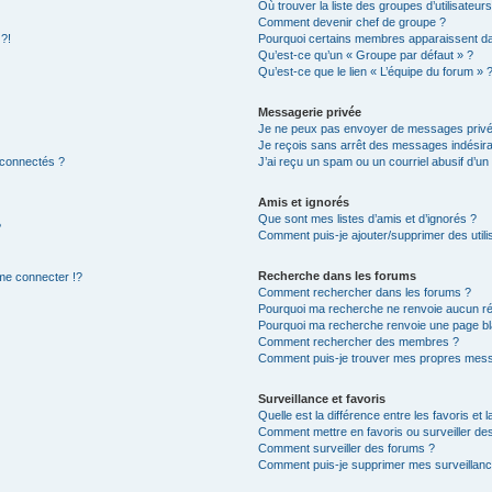
Où trouver la liste des groupes d’utilisateur
Comment devenir chef de groupe ?
 ?!
Pourquoi certains membres apparaissent dan
Qu’est-ce qu’un « Groupe par défaut » ?
Qu’est-ce que le lien « L’équipe du forum » 
Messagerie privée
Je ne peux pas envoyer de messages privé
Je reçois sans arrêt des messages indésira
 connectés ?
J’ai reçu un spam ou un courriel abusif d’u
Amis et ignorés
Que sont mes listes d’amis et d’ignorés ?
?
Comment puis-je ajouter/supprimer des utilis
Recherche dans les forums
e connecter !?
Comment rechercher dans les forums ?
Pourquoi ma recherche ne renvoie aucun ré
Pourquoi ma recherche renvoie une page bl
Comment rechercher des membres ?
Comment puis-je trouver mes propres mess
Surveillance et favoris
Quelle est la différence entre les favoris et l
Comment mettre en favoris ou surveiller des
Comment surveiller des forums ?
Comment puis-je supprimer mes surveillanc