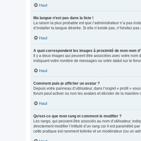
Haut
Ma langue n’est pas dans la liste !
La raison la plus probable est que l’administrateur n’a pas i
d’installer la langue désirée. Si elle n’existe pas, n’hésitez pa
Haut
A quoi correspondent les images à proximité de mon nom d’u
Il y a deux images qui peuvent être associées avec votre nom d’
indiquant votre nombre de messages ou votre statut sur le fo
Haut
Comment puis-je afficher un avatar ?
Depuis votre panneau d’utilisateur, dans l’onglet « profil » vou
forum peut activer ou non les avatars et décider de la manière d
Haut
Qu’est-ce que mon rang et comment le modifier ?
Les rangs, qui peuvent être associés au nom d’utilisateur, ind
directement modifier l’intitulé d’un rang car il est paramétré p
cette pratique est rarement tolérée et un modérateur (ou un ad