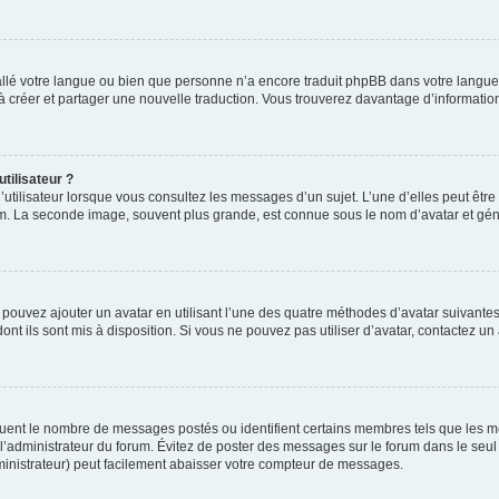
nstallé votre langue ou bien que personne n’a encore traduit phpBB dans votre lang
s à créer et partager une nouvelle traduction. Vous trouverez davantage d’information
tilisateur ?
utilisateur lorsque vous consultez les messages d’un sujet. L’une d’elles peut êtr
rum. La seconde image, souvent plus grande, est connue sous le nom d’avatar et 
s pouvez ajouter un avatar en utilisant l’une des quatre méthodes d’avatar suivantes 
ont ils sont mis à disposition. Si vous ne pouvez pas utiliser d’avatar, contactez un
iquent le nombre de messages postés ou identifient certains membres tels que les 
ar l’administrateur du forum. Évitez de poster des messages sur le forum dans le seu
ministrateur) peut facilement abaisser votre compteur de messages.