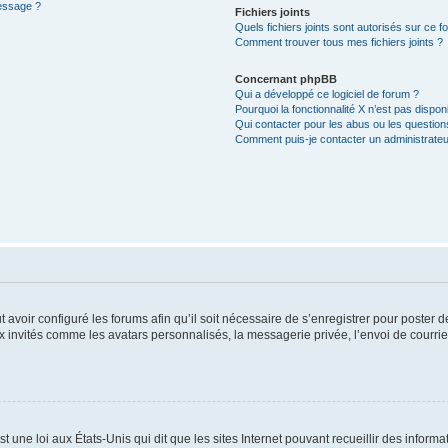
message ?
Fichiers joints
Quels fichiers joints sont autorisés sur ce f
Comment trouver tous mes fichiers joints ?
Concernant phpBB
Qui a développé ce logiciel de forum ?
Pourquoi la fonctionnalité X n’est pas dispon
Qui contacter pour les abus ou les questio
Comment puis-je contacter un administrateu
t avoir configuré les forums afin qu’il soit nécessaire de s’enregistrer pour poster
x invités comme les avatars personnalisés, la messagerie privée, l’envoi de courri
t une loi aux États-Unis qui dit que les sites Internet pouvant recueillir des infor