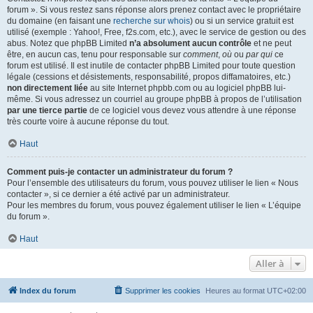
forum ». Si vous restez sans réponse alors prenez contact avec le propriétaire
du domaine (en faisant une
recherche sur whois
) ou si un service gratuit est
utilisé (exemple : Yahoo!, Free, f2s.com, etc.), avec le service de gestion ou des
abus. Notez que phpBB Limited
n’a absolument aucun contrôle
et ne peut
être, en aucun cas, tenu pour responsable sur
comment
,
où
ou
par qui
ce
forum est utilisé. Il est inutile de contacter phpBB Limited pour toute question
légale (cessions et désistements, responsabilité, propos diffamatoires, etc.)
non directement liée
au site Internet phpbb.com ou au logiciel phpBB lui-
même. Si vous adressez un courriel au groupe phpBB à propos de l’utilisation
par une tierce partie
de ce logiciel vous devez vous attendre à une réponse
très courte voire à aucune réponse du tout.
Haut
Comment puis-je contacter un administrateur du forum ?
Pour l’ensemble des utilisateurs du forum, vous pouvez utiliser le lien « Nous
contacter », si ce dernier a été activé par un administrateur.
Pour les membres du forum, vous pouvez également utiliser le lien « L’équipe
du forum ».
Haut
Aller à
Index du forum
Supprimer les cookies
Heures au format
UTC+02:00