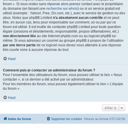
forum ». Si vous restez sans réponse alors prenez contact avec le propriétaire
du domaine (en faisant une
recherche sur whois
) ou si un service gratuit est
utilisé (exemple : Yahoo!, Free, f2s.com, etc.), avec le service de gestion ou des
abus. Notez que phpBB Limited
n’a absolument aucun contrôle
et ne peut
être, en aucun cas, tenu pour responsable sur
comment
,
où
ou
par qui
ce
forum est utilisé. Il est inutile de contacter phpBB Limited pour toute question
légale (cessions et désistements, responsabilité, propos diffamatoires, etc.)
non directement liée
au site Internet phpbb.com ou au logiciel phpBB lui-
même. Si vous adressez un courriel au groupe phpBB à propos de l’utilisation
par une tierce partie
de ce logiciel vous devez vous attendre à une réponse
très courte voire à aucune réponse du tout.
Haut
Comment puis-je contacter un administrateur du forum ?
Pour l’ensemble des utilisateurs du forum, vous pouvez utiliser le lien « Nous
contacter », si ce dernier a été activé par un administrateur.
Pour les membres du forum, vous pouvez également utiliser le lien « L’équipe
du forum ».
Haut
Aller à
Index du forum
Supprimer les cookies
Heures au format
UTC+02:00