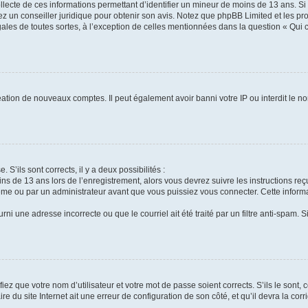
ollecte de ces informations permettant d’identifier un mineur de moins de 13 ans. S
tez un conseiller juridique pour obtenir son avis. Notez que phpBB Limited et les pr
gales de toutes sortes, à l’exception de celles mentionnées dans la question « Qui
réation de nouveaux comptes. Il peut également avoir banni votre IP ou interdit le no
 S’ils sont corrects, il y a deux possibilités :
ins de 13 ans lors de l’enregistrement, alors vous devrez suivre les instructions r
me ou par un administrateur avant que vous puissiez vous connecter. Cette informat
rni une adresse incorrecte ou que le courriel ait été traité par un filtre anti-spam. S
iez que votre nom d’utilisateur et votre mot de passe soient corrects. S’ils le sont,
e du site Internet ait une erreur de configuration de son côté, et qu’il devra la corri