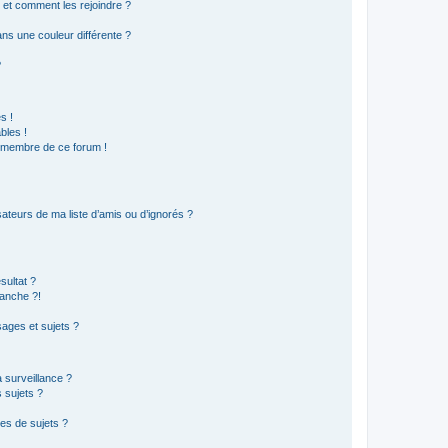
s et comment les rejoindre ?
s une couleur différente ?
?
s !
bles !
n membre de ce forum !
ateurs de ma liste d’amis ou d’ignorés ?
sultat ?
anche ?!
ages et sujets ?
a surveillance ?
 sujets ?
es de sujets ?