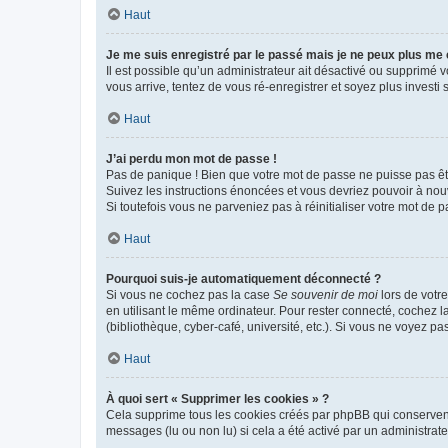
Haut
Je me suis enregistré par le passé mais je ne peux plus me
Il est possible qu’un administrateur ait désactivé ou supprimé 
vous arrive, tentez de vous ré-enregistrer et soyez plus investi s
Haut
J’ai perdu mon mot de passe !
Pas de panique ! Bien que votre mot de passe ne puisse pas être
Suivez les instructions énoncées et vous devriez pouvoir à no
Si toutefois vous ne parveniez pas à réinitialiser votre mot de 
Haut
Pourquoi suis-je automatiquement déconnecté ?
Si vous ne cochez pas la case
Se souvenir de moi
lors de votr
en utilisant le même ordinateur. Pour rester connecté, cochez 
(bibliothèque, cyber-café, université, etc.). Si vous ne voyez pa
Haut
À quoi sert « Supprimer les cookies » ?
Cela supprime tous les cookies créés par phpBB qui conservent v
messages (lu ou non lu) si cela a été activé par un administra