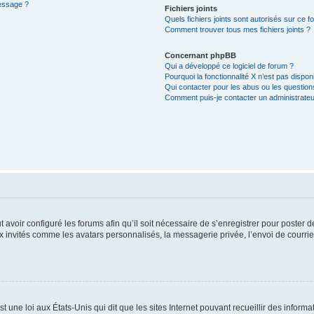
message ?
Fichiers joints
Quels fichiers joints sont autorisés sur ce f
Comment trouver tous mes fichiers joints ?
Concernant phpBB
Qui a développé ce logiciel de forum ?
Pourquoi la fonctionnalité X n’est pas dispon
Qui contacter pour les abus ou les questio
Comment puis-je contacter un administrateu
t avoir configuré les forums afin qu’il soit nécessaire de s’enregistrer pour poster
x invités comme les avatars personnalisés, la messagerie privée, l’envoi de courri
t une loi aux États-Unis qui dit que les sites Internet pouvant recueillir des infor