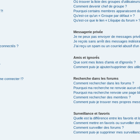
Où trouver la liste des groupes d’utilisateur
Comment devenir chef de groupe ?
 ?!
Pourquoi certains membres apparaissent dan
Qu’est-ce qu’un « Groupe par défaut » ?
Qu’est-ce que le lien « L’équipe du forum » 
Messagerie privée
Je ne peux pas envoyer de messages privé
Je reçois sans arrêt des messages indésira
 connectés ?
J’ai reçu un spam ou un courriel abusif d’u
Amis et ignorés
Que sont mes listes d’amis et d’ignorés ?
?
Comment puis-je ajouter/supprimer des utilis
Recherche dans les forums
e connecter !?
Comment rechercher dans les forums ?
Pourquoi ma recherche ne renvoie aucun ré
Pourquoi ma recherche renvoie une page bl
Comment rechercher des membres ?
Comment puis-je trouver mes propres mess
Surveillance et favoris
Quelle est la différence entre les favoris et l
Comment mettre en favoris ou surveiller des
Comment surveiller des forums ?
Comment puis-je supprimer mes surveillanc