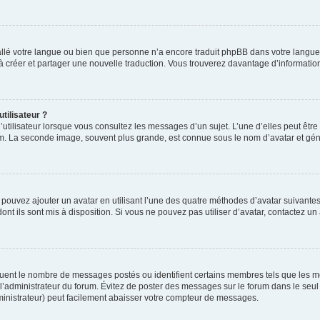
nstallé votre langue ou bien que personne n’a encore traduit phpBB dans votre lang
s à créer et partager une nouvelle traduction. Vous trouverez davantage d’information
tilisateur ?
utilisateur lorsque vous consultez les messages d’un sujet. L’une d’elles peut êtr
rum. La seconde image, souvent plus grande, est connue sous le nom d’avatar et 
s pouvez ajouter un avatar en utilisant l’une des quatre méthodes d’avatar suivantes 
ont ils sont mis à disposition. Si vous ne pouvez pas utiliser d’avatar, contactez un
iquent le nombre de messages postés ou identifient certains membres tels que les 
ar l’administrateur du forum. Évitez de poster des messages sur le forum dans le seu
ministrateur) peut facilement abaisser votre compteur de messages.