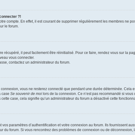
 connecter ?!
votre compte. En effet, il est courant de supprimer régulièrement les membres ne pos
ur le forum.
 récupéré, il peut facilement être réinitialisé. Pour ce faire, rendez vous sur la p
uveau vous connecter.
passe, contactez un administrateur du forum.
e connexion, vous ne resterez connecté que pendant une durée déterminée. Cela em
la case
Se souvenir de moi
lors de la connexion. Ce n’est pas recommandé si vous u
s cette case, cela signifie qu’un administrateur du forum a désactivé cette fonctionna
os paramètres d’authentification et votre connexion au forum. Ils fournissent aussi
teur du forum. Si vous rencontrez des problèmes de connexion ou de déconnexion, l