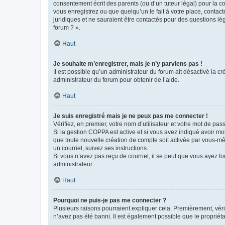
consentement écrit des parents (ou d’un tuteur légal) pour la c
vous enregistrez ou que quelqu’un le fait à votre place, contac
juridiques et ne sauraient être contactés pour des questions lé
forum ? ».
Haut
Je souhaite m’enregistrer, mais je n’y parviens pas !
Il est possible qu’un administrateur du forum ait désactivé la c
administrateur du forum pour obtenir de l’aide.
Haut
Je suis enregistré mais je ne peux pas me connecter !
Vérifiez, en premier, votre nom d’utilisateur et votre mot de passe.
Si la gestion COPPA est active et si vous avez indiqué avoir mo
que toute nouvelle création de compte soit activée par vous-mê
un courriel, suivez ses instructions.
Si vous n’avez pas reçu de courriel, il se peut que vous ayez fou
administrateur.
Haut
Pourquoi ne puis-je pas me connecter ?
Plusieurs raisons pourraient expliquer cela. Premièrement, vérif
n’avez pas été banni. Il est également possible que le propriétair