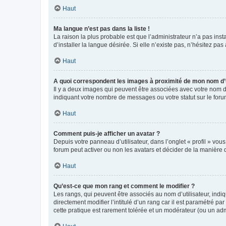
Haut
Ma langue n’est pas dans la liste !
La raison la plus probable est que l’administrateur n’a pas i
d’installer la langue désirée. Si elle n’existe pas, n’hésitez pa
Haut
A quoi correspondent les images à proximité de mon nom d’u
Il y a deux images qui peuvent être associées avec votre nom d’
indiquant votre nombre de messages ou votre statut sur le fo
Haut
Comment puis-je afficher un avatar ?
Depuis votre panneau d’utilisateur, dans l’onglet « profil » vou
forum peut activer ou non les avatars et décider de la manière d
Haut
Qu’est-ce que mon rang et comment le modifier ?
Les rangs, qui peuvent être associés au nom d’utilisateur, ind
directement modifier l’intitulé d’un rang car il est paramétré p
cette pratique est rarement tolérée et un modérateur (ou un ad