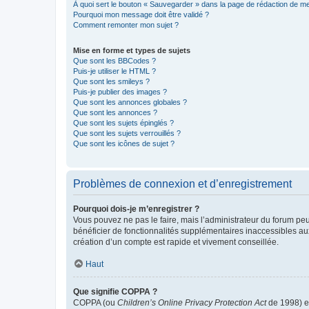
À quoi sert le bouton « Sauvegarder » dans la page de rédaction de 
Pourquoi mon message doit être validé ?
Comment remonter mon sujet ?
Mise en forme et types de sujets
Que sont les BBCodes ?
Puis-je utiliser le HTML ?
Que sont les smileys ?
Puis-je publier des images ?
Que sont les annonces globales ?
Que sont les annonces ?
Que sont les sujets épinglés ?
Que sont les sujets verrouillés ?
Que sont les icônes de sujet ?
Problèmes de connexion et d’enregistrement
Pourquoi dois-je m’enregistrer ?
Vous pouvez ne pas le faire, mais l’administrateur du forum peu
bénéficier de fonctionnalités supplémentaires inaccessibles au
création d’un compte est rapide et vivement conseillée.
Haut
Que signifie COPPA ?
COPPA (ou
Children’s Online Privacy Protection Act
de 1998) es