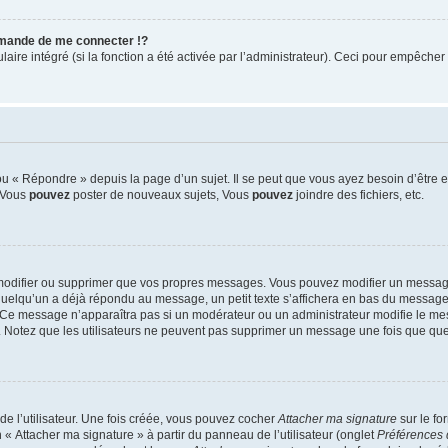
mande de me connecter !?
re intégré (si la fonction a été activée par l’administrateur). Ceci pour empêcher l’u
 « Répondre » depuis la page d’un sujet. Il se peut que vous ayez besoin d’être e
: Vous
pouvez
poster de nouveaux sujets, Vous
pouvez
joindre des fichiers, etc.
modifier ou supprimer que vos propres messages. Vous pouvez modifier un message
lqu’un a déjà répondu au message, un petit texte s’affichera en bas du message ind
n. Ce message n’apparaîtra pas si un modérateur ou un administrateur modifie le mes
ive. Notez que les utilisateurs ne peuvent pas supprimer un message une fois que qu
e l’utilisateur. Une fois créée, vous pouvez cocher
Attacher ma signature
sur le fo
 « Attacher ma signature » à partir du panneau de l’utilisateur (onglet
Préférences 