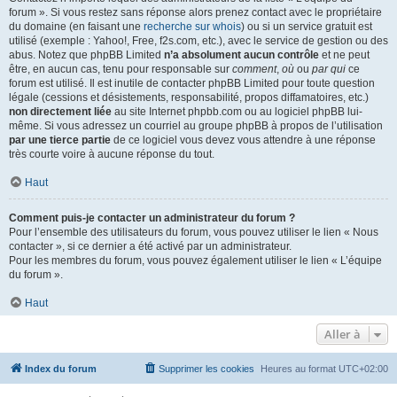
forum ». Si vous restez sans réponse alors prenez contact avec le propriétaire
du domaine (en faisant une
recherche sur whois
) ou si un service gratuit est
utilisé (exemple : Yahoo!, Free, f2s.com, etc.), avec le service de gestion ou des
abus. Notez que phpBB Limited
n’a absolument aucun contrôle
et ne peut
être, en aucun cas, tenu pour responsable sur
comment
,
où
ou
par qui
ce
forum est utilisé. Il est inutile de contacter phpBB Limited pour toute question
légale (cessions et désistements, responsabilité, propos diffamatoires, etc.)
non directement liée
au site Internet phpbb.com ou au logiciel phpBB lui-
même. Si vous adressez un courriel au groupe phpBB à propos de l’utilisation
par une tierce partie
de ce logiciel vous devez vous attendre à une réponse
très courte voire à aucune réponse du tout.
Haut
Comment puis-je contacter un administrateur du forum ?
Pour l’ensemble des utilisateurs du forum, vous pouvez utiliser le lien « Nous
contacter », si ce dernier a été activé par un administrateur.
Pour les membres du forum, vous pouvez également utiliser le lien « L’équipe
du forum ».
Haut
Aller à
Index du forum
Supprimer les cookies
Heures au format
UTC+02:00