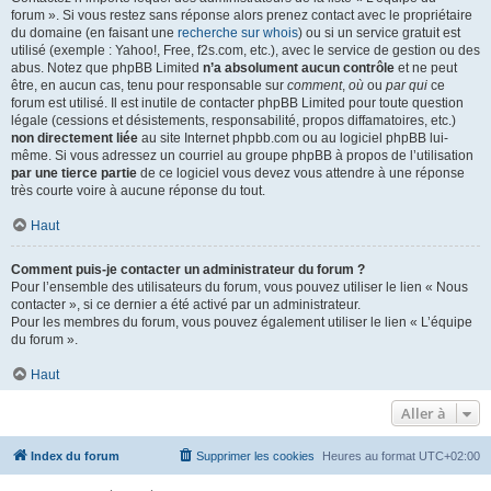
forum ». Si vous restez sans réponse alors prenez contact avec le propriétaire
du domaine (en faisant une
recherche sur whois
) ou si un service gratuit est
utilisé (exemple : Yahoo!, Free, f2s.com, etc.), avec le service de gestion ou des
abus. Notez que phpBB Limited
n’a absolument aucun contrôle
et ne peut
être, en aucun cas, tenu pour responsable sur
comment
,
où
ou
par qui
ce
forum est utilisé. Il est inutile de contacter phpBB Limited pour toute question
légale (cessions et désistements, responsabilité, propos diffamatoires, etc.)
non directement liée
au site Internet phpbb.com ou au logiciel phpBB lui-
même. Si vous adressez un courriel au groupe phpBB à propos de l’utilisation
par une tierce partie
de ce logiciel vous devez vous attendre à une réponse
très courte voire à aucune réponse du tout.
Haut
Comment puis-je contacter un administrateur du forum ?
Pour l’ensemble des utilisateurs du forum, vous pouvez utiliser le lien « Nous
contacter », si ce dernier a été activé par un administrateur.
Pour les membres du forum, vous pouvez également utiliser le lien « L’équipe
du forum ».
Haut
Aller à
Index du forum
Supprimer les cookies
Heures au format
UTC+02:00