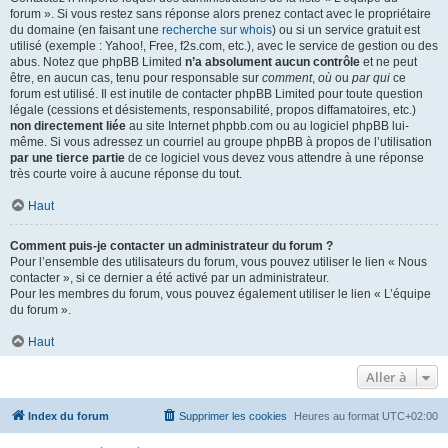
forum ». Si vous restez sans réponse alors prenez contact avec le propriétaire
du domaine (en faisant une
recherche sur whois
) ou si un service gratuit est
utilisé (exemple : Yahoo!, Free, f2s.com, etc.), avec le service de gestion ou des
abus. Notez que phpBB Limited
n’a absolument aucun contrôle
et ne peut
être, en aucun cas, tenu pour responsable sur
comment
,
où
ou
par qui
ce
forum est utilisé. Il est inutile de contacter phpBB Limited pour toute question
légale (cessions et désistements, responsabilité, propos diffamatoires, etc.)
non directement liée
au site Internet phpbb.com ou au logiciel phpBB lui-
même. Si vous adressez un courriel au groupe phpBB à propos de l’utilisation
par une tierce partie
de ce logiciel vous devez vous attendre à une réponse
très courte voire à aucune réponse du tout.
Haut
Comment puis-je contacter un administrateur du forum ?
Pour l’ensemble des utilisateurs du forum, vous pouvez utiliser le lien « Nous
contacter », si ce dernier a été activé par un administrateur.
Pour les membres du forum, vous pouvez également utiliser le lien « L’équipe
du forum ».
Haut
Aller à
Index du forum
Supprimer les cookies
Heures au format
UTC+02:00