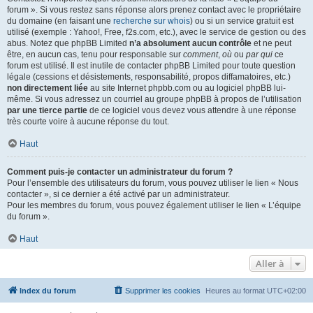
forum ». Si vous restez sans réponse alors prenez contact avec le propriétaire
du domaine (en faisant une
recherche sur whois
) ou si un service gratuit est
utilisé (exemple : Yahoo!, Free, f2s.com, etc.), avec le service de gestion ou des
abus. Notez que phpBB Limited
n’a absolument aucun contrôle
et ne peut
être, en aucun cas, tenu pour responsable sur
comment
,
où
ou
par qui
ce
forum est utilisé. Il est inutile de contacter phpBB Limited pour toute question
légale (cessions et désistements, responsabilité, propos diffamatoires, etc.)
non directement liée
au site Internet phpbb.com ou au logiciel phpBB lui-
même. Si vous adressez un courriel au groupe phpBB à propos de l’utilisation
par une tierce partie
de ce logiciel vous devez vous attendre à une réponse
très courte voire à aucune réponse du tout.
Haut
Comment puis-je contacter un administrateur du forum ?
Pour l’ensemble des utilisateurs du forum, vous pouvez utiliser le lien « Nous
contacter », si ce dernier a été activé par un administrateur.
Pour les membres du forum, vous pouvez également utiliser le lien « L’équipe
du forum ».
Haut
Aller à
Index du forum
Supprimer les cookies
Heures au format
UTC+02:00