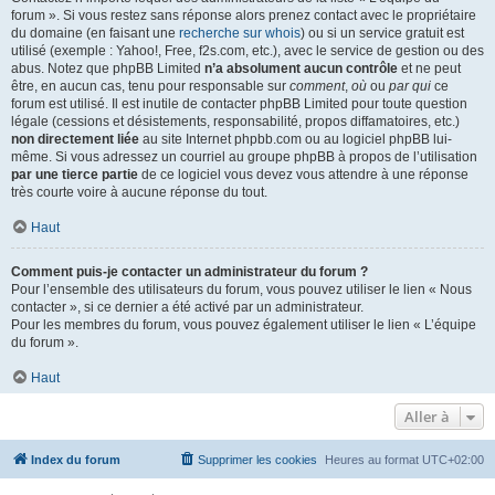
forum ». Si vous restez sans réponse alors prenez contact avec le propriétaire
du domaine (en faisant une
recherche sur whois
) ou si un service gratuit est
utilisé (exemple : Yahoo!, Free, f2s.com, etc.), avec le service de gestion ou des
abus. Notez que phpBB Limited
n’a absolument aucun contrôle
et ne peut
être, en aucun cas, tenu pour responsable sur
comment
,
où
ou
par qui
ce
forum est utilisé. Il est inutile de contacter phpBB Limited pour toute question
légale (cessions et désistements, responsabilité, propos diffamatoires, etc.)
non directement liée
au site Internet phpbb.com ou au logiciel phpBB lui-
même. Si vous adressez un courriel au groupe phpBB à propos de l’utilisation
par une tierce partie
de ce logiciel vous devez vous attendre à une réponse
très courte voire à aucune réponse du tout.
Haut
Comment puis-je contacter un administrateur du forum ?
Pour l’ensemble des utilisateurs du forum, vous pouvez utiliser le lien « Nous
contacter », si ce dernier a été activé par un administrateur.
Pour les membres du forum, vous pouvez également utiliser le lien « L’équipe
du forum ».
Haut
Aller à
Index du forum
Supprimer les cookies
Heures au format
UTC+02:00