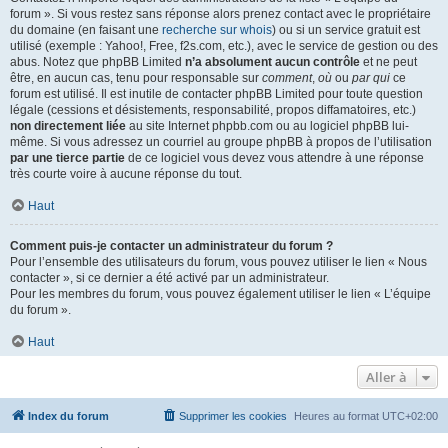
forum ». Si vous restez sans réponse alors prenez contact avec le propriétaire
du domaine (en faisant une
recherche sur whois
) ou si un service gratuit est
utilisé (exemple : Yahoo!, Free, f2s.com, etc.), avec le service de gestion ou des
abus. Notez que phpBB Limited
n’a absolument aucun contrôle
et ne peut
être, en aucun cas, tenu pour responsable sur
comment
,
où
ou
par qui
ce
forum est utilisé. Il est inutile de contacter phpBB Limited pour toute question
légale (cessions et désistements, responsabilité, propos diffamatoires, etc.)
non directement liée
au site Internet phpbb.com ou au logiciel phpBB lui-
même. Si vous adressez un courriel au groupe phpBB à propos de l’utilisation
par une tierce partie
de ce logiciel vous devez vous attendre à une réponse
très courte voire à aucune réponse du tout.
Haut
Comment puis-je contacter un administrateur du forum ?
Pour l’ensemble des utilisateurs du forum, vous pouvez utiliser le lien « Nous
contacter », si ce dernier a été activé par un administrateur.
Pour les membres du forum, vous pouvez également utiliser le lien « L’équipe
du forum ».
Haut
Aller à
Index du forum
Supprimer les cookies
Heures au format
UTC+02:00