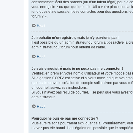
consentement écrit des parents (ou d’un tuteur légal) pour la c
vous enregistrez ou que quelqu’un le fait à votre place, contac
juridiques et ne sauraient être contactés pour des questions lé
forum ? ».
Haut
Je souhaite m’enregistrer, mais je n’y parviens pas !
Il est possible qu’un administrateur du forum ait désactivé la c
administrateur du forum pour obtenir de l’aide.
Haut
Je suis enregistré mais je ne peux pas me connecter !
Vérifiez, en premier, votre nom d’utilisateur et votre mot de passe.
Si la gestion COPPA est active et si vous avez indiqué avoir mo
que toute nouvelle création de compte soit activée par vous-mê
un courriel, suivez ses instructions.
Si vous n’avez pas reçu de courriel, il se peut que vous ayez fou
administrateur.
Haut
Pourquoi ne puis-je pas me connecter ?
Plusieurs raisons pourraient expliquer cela. Premièrement, vérif
n’avez pas été banni. Il est également possible que le propriétair