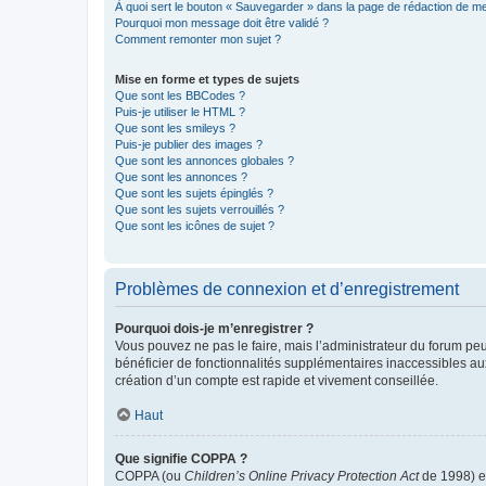
À quoi sert le bouton « Sauvegarder » dans la page de rédaction de 
Pourquoi mon message doit être validé ?
Comment remonter mon sujet ?
Mise en forme et types de sujets
Que sont les BBCodes ?
Puis-je utiliser le HTML ?
Que sont les smileys ?
Puis-je publier des images ?
Que sont les annonces globales ?
Que sont les annonces ?
Que sont les sujets épinglés ?
Que sont les sujets verrouillés ?
Que sont les icônes de sujet ?
Problèmes de connexion et d’enregistrement
Pourquoi dois-je m’enregistrer ?
Vous pouvez ne pas le faire, mais l’administrateur du forum peu
bénéficier de fonctionnalités supplémentaires inaccessibles au
création d’un compte est rapide et vivement conseillée.
Haut
Que signifie COPPA ?
COPPA (ou
Children’s Online Privacy Protection Act
de 1998) es