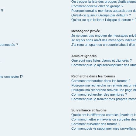
Où trouver la liste des groupes d’utilisateur
Comment devenir chef de groupe ?
 ?!
Pourquoi certains membres apparaissent dan
Qu’est-ce qu’un « Groupe par défaut » ?
Qu’est-ce que le lien « L’équipe du forum » 
Messagerie privée
Je ne peux pas envoyer de messages privé
Je reçois sans arrêt des messages indésira
 connectés ?
J’ai reçu un spam ou un courriel abusif d’u
Amis et ignorés
Que sont mes listes d’amis et d’ignorés ?
?
Comment puis-je ajouter/supprimer des utilis
Recherche dans les forums
e connecter !?
Comment rechercher dans les forums ?
Pourquoi ma recherche ne renvoie aucun ré
Pourquoi ma recherche renvoie une page bl
Comment rechercher des membres ?
Comment puis-je trouver mes propres mess
Surveillance et favoris
Quelle est la différence entre les favoris et l
Comment mettre en favoris ou surveiller des
Comment surveiller des forums ?
Comment puis-je supprimer mes surveillanc