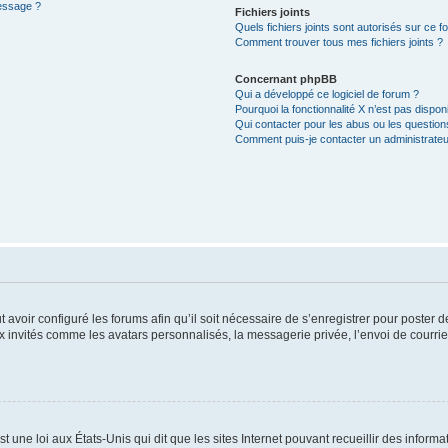
message ?
Fichiers joints
Quels fichiers joints sont autorisés sur ce f
Comment trouver tous mes fichiers joints ?
Concernant phpBB
Qui a développé ce logiciel de forum ?
Pourquoi la fonctionnalité X n’est pas dispon
Qui contacter pour les abus ou les questio
Comment puis-je contacter un administrateu
t avoir configuré les forums afin qu’il soit nécessaire de s’enregistrer pour poster
x invités comme les avatars personnalisés, la messagerie privée, l’envoi de courri
t une loi aux États-Unis qui dit que les sites Internet pouvant recueillir des infor