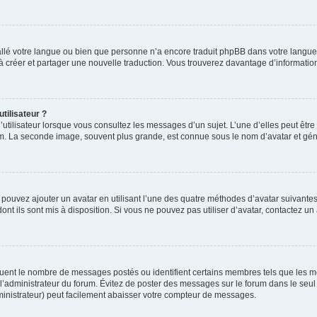
nstallé votre langue ou bien que personne n’a encore traduit phpBB dans votre lang
s à créer et partager une nouvelle traduction. Vous trouverez davantage d’information
tilisateur ?
utilisateur lorsque vous consultez les messages d’un sujet. L’une d’elles peut êtr
rum. La seconde image, souvent plus grande, est connue sous le nom d’avatar et 
s pouvez ajouter un avatar en utilisant l’une des quatre méthodes d’avatar suivantes 
ont ils sont mis à disposition. Si vous ne pouvez pas utiliser d’avatar, contactez un
iquent le nombre de messages postés ou identifient certains membres tels que les 
ar l’administrateur du forum. Évitez de poster des messages sur le forum dans le seu
ministrateur) peut facilement abaisser votre compteur de messages.