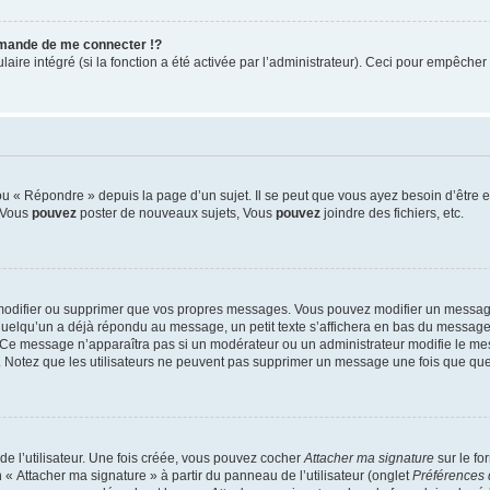
mande de me connecter !?
re intégré (si la fonction a été activée par l’administrateur). Ceci pour empêcher l’u
 « Répondre » depuis la page d’un sujet. Il se peut que vous ayez besoin d’être e
: Vous
pouvez
poster de nouveaux sujets, Vous
pouvez
joindre des fichiers, etc.
modifier ou supprimer que vos propres messages. Vous pouvez modifier un message
lqu’un a déjà répondu au message, un petit texte s’affichera en bas du message ind
n. Ce message n’apparaîtra pas si un modérateur ou un administrateur modifie le mes
ive. Notez que les utilisateurs ne peuvent pas supprimer un message une fois que qu
e l’utilisateur. Une fois créée, vous pouvez cocher
Attacher ma signature
sur le fo
 « Attacher ma signature » à partir du panneau de l’utilisateur (onglet
Préférences 