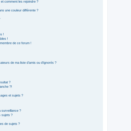
s et comment les rejoindre ?
s une couleur différente ?
?
s !
bles !
n membre de ce forum !
ateurs de ma liste d’amis ou d’ignorés ?
sultat ?
anche ?!
ages et sujets ?
a surveillance ?
 sujets ?
es de sujets ?