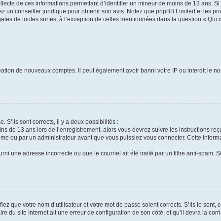
ollecte de ces informations permettant d’identifier un mineur de moins de 13 ans. S
tez un conseiller juridique pour obtenir son avis. Notez que phpBB Limited et les pr
gales de toutes sortes, à l’exception de celles mentionnées dans la question « Qui
réation de nouveaux comptes. Il peut également avoir banni votre IP ou interdit le no
 S’ils sont corrects, il y a deux possibilités :
ins de 13 ans lors de l’enregistrement, alors vous devrez suivre les instructions r
me ou par un administrateur avant que vous puissiez vous connecter. Cette informat
rni une adresse incorrecte ou que le courriel ait été traité par un filtre anti-spam. S
iez que votre nom d’utilisateur et votre mot de passe soient corrects. S’ils le sont,
e du site Internet ait une erreur de configuration de son côté, et qu’il devra la corri