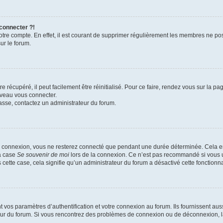
 connecter ?!
votre compte. En effet, il est courant de supprimer régulièrement les membres ne pos
ur le forum.
 récupéré, il peut facilement être réinitialisé. Pour ce faire, rendez vous sur la p
uveau vous connecter.
passe, contactez un administrateur du forum.
e connexion, vous ne resterez connecté que pendant une durée déterminée. Cela em
la case
Se souvenir de moi
lors de la connexion. Ce n’est pas recommandé si vous u
s cette case, cela signifie qu’un administrateur du forum a désactivé cette fonctionna
os paramètres d’authentification et votre connexion au forum. Ils fournissent aussi
teur du forum. Si vous rencontrez des problèmes de connexion ou de déconnexion, l