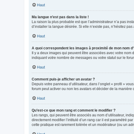
Haut
Ma langue n’est pas dans la liste !
La raison la plus probable est que l’administrateur n’a pas i
d’installer la langue désirée. Si elle n’existe pas, n’hésitez pa
Haut
A quoi correspondent les images à proximité de mon nom d’u
Il y a deux images qui peuvent être associées avec votre nom d’
indiquant votre nombre de messages ou votre statut sur le fo
Haut
Comment puis-je afficher un avatar ?
Depuis votre panneau d’utilisateur, dans l’onglet « profil » vou
forum peut activer ou non les avatars et décider de la manière d
Haut
Qu’est-ce que mon rang et comment le modifier ?
Les rangs, qui peuvent être associés au nom d’utilisateur, ind
directement modifier l’intitulé d’un rang car il est paramétré p
cette pratique est rarement tolérée et un modérateur (ou un ad