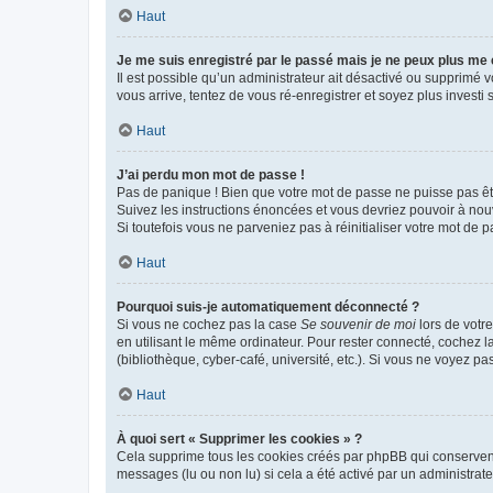
Haut
Je me suis enregistré par le passé mais je ne peux plus me
Il est possible qu’un administrateur ait désactivé ou supprimé 
vous arrive, tentez de vous ré-enregistrer et soyez plus investi s
Haut
J’ai perdu mon mot de passe !
Pas de panique ! Bien que votre mot de passe ne puisse pas être
Suivez les instructions énoncées et vous devriez pouvoir à no
Si toutefois vous ne parveniez pas à réinitialiser votre mot de 
Haut
Pourquoi suis-je automatiquement déconnecté ?
Si vous ne cochez pas la case
Se souvenir de moi
lors de votr
en utilisant le même ordinateur. Pour rester connecté, cochez 
(bibliothèque, cyber-café, université, etc.). Si vous ne voyez pa
Haut
À quoi sert « Supprimer les cookies » ?
Cela supprime tous les cookies créés par phpBB qui conservent v
messages (lu ou non lu) si cela a été activé par un administra