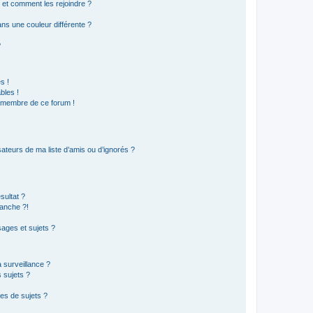
s et comment les rejoindre ?
s une couleur différente ?
?
s !
bles !
n membre de ce forum !
ateurs de ma liste d’amis ou d’ignorés ?
sultat ?
anche ?!
ages et sujets ?
a surveillance ?
 sujets ?
es de sujets ?