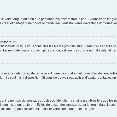
nstallé votre langue ou bien que personne n’a encore traduit phpBB dans votre lang
s à créer et partager une nouvelle traduction. Vous trouverez davantage d’information
tilisateur ?
utilisateur lorsque vous consultez les messages d’un sujet. L’une d’elles peut êtr
rum. La seconde image, souvent plus grande, est connue sous le nom d’avatar et 
s pouvez ajouter un avatar en utilisant l’une des quatre méthodes d’avatar suivantes 
ont ils sont mis à disposition. Si vous ne pouvez pas utiliser d’avatar, contactez un
iquent le nombre de messages postés ou identifient certains membres tels que les 
ar l’administrateur du forum. Évitez de poster des messages sur le forum dans le seu
ministrateur) peut facilement abaisser votre compteur de messages.