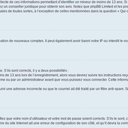
ollecte de ces informations permettant d’identifier un mineur de moins de 13 ans. S
tez un conseiller juridique pour obtenir son avis. Notez que phpBB Limited et les pr
gales de toutes sortes, à l’exception de celles mentionnées dans la question « Qui
réation de nouveaux comptes. Il peut également avoir banni votre IP ou interdit le no
 S’ils sont corrects, il y a deux possibilités :
ins de 13 ans lors de l’enregistrement, alors vous devrez suivre les instructions r
me ou par un administrateur avant que vous puissiez vous connecter. Cette informat
rni une adresse incorrecte ou que le courriel ait été traité par un filtre anti-spam. S
iez que votre nom d’utilisateur et votre mot de passe soient corrects. S’ils le sont,
e du site Internet ait une erreur de configuration de son côté, et qu’il devra la corri