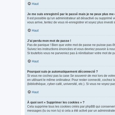
Haut
Je me suis enregistré par le passé mais je ne peux plus me
Il est possible qu’un administrateur ait désactivé ou supprimé 
vous arrive, tentez de vous ré-enregistrer et soyez plus investi s
Haut
J’ai perdu mon mot de passe !
Pas de panique ! Bien que votre mot de passe ne puisse pas être
Suivez les instructions énoncées et vous devriez pouvoir à no
Si toutefois vous ne parveniez pas à réinitialiser votre mot de 
Haut
Pourquoi suis-je automatiquement déconnecté ?
Si vous ne cochez pas la case
Se souvenir de moi
lors de votr
en utilisant le même ordinateur. Pour rester connecté, cochez 
(bibliothèque, cyber-café, université, etc.). Si vous ne voyez pa
Haut
À quoi sert « Supprimer les cookies » ?
Cela supprime tous les cookies créés par phpBB qui conservent v
messages (lu ou non lu) si cela a été activé par un administra