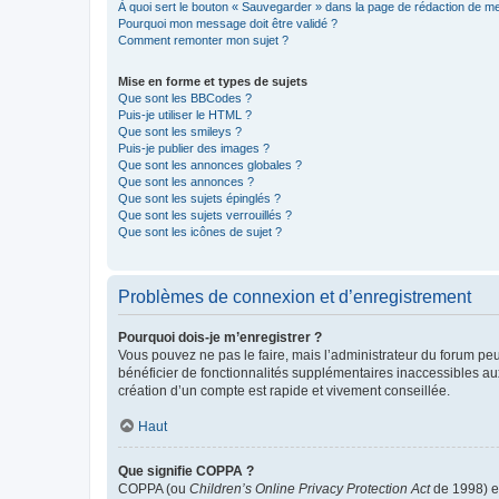
À quoi sert le bouton « Sauvegarder » dans la page de rédaction de 
Pourquoi mon message doit être validé ?
Comment remonter mon sujet ?
Mise en forme et types de sujets
Que sont les BBCodes ?
Puis-je utiliser le HTML ?
Que sont les smileys ?
Puis-je publier des images ?
Que sont les annonces globales ?
Que sont les annonces ?
Que sont les sujets épinglés ?
Que sont les sujets verrouillés ?
Que sont les icônes de sujet ?
Problèmes de connexion et d’enregistrement
Pourquoi dois-je m’enregistrer ?
Vous pouvez ne pas le faire, mais l’administrateur du forum peu
bénéficier de fonctionnalités supplémentaires inaccessibles au
création d’un compte est rapide et vivement conseillée.
Haut
Que signifie COPPA ?
COPPA (ou
Children’s Online Privacy Protection Act
de 1998) es