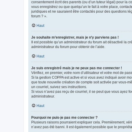
consentement écrit des parents (ou d’un tuteur légal) pour la c
vous enregistrez ou que quelqu’un le fait à votre place, contac
juridiques et ne sauraient être contactés pour des questions lé
forum ? ».
Haut
Je souhaite m’enregistrer, mais je n’y parviens pas !
Il est possible qu’un administrateur du forum ait désactivé la c
administrateur du forum pour obtenir de l’aide.
Haut
Je suis enregistré mais je ne peux pas me connecter !
Vérifiez, en premier, votre nom d’utilisateur et votre mot de passe.
Si la gestion COPPA est active et si vous avez indiqué avoir mo
que toute nouvelle création de compte soit activée par vous-mê
un courriel, suivez ses instructions.
Si vous n’avez pas reçu de courriel, il se peut que vous ayez fou
administrateur.
Haut
Pourquoi ne puis-je pas me connecter ?
Plusieurs raisons pourraient expliquer cela. Premièrement, vérif
n’avez pas été banni. Il est également possible que le propriétair