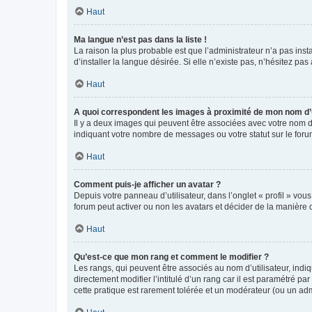
Haut
Ma langue n’est pas dans la liste !
La raison la plus probable est que l’administrateur n’a pas i
d’installer la langue désirée. Si elle n’existe pas, n’hésitez pa
Haut
A quoi correspondent les images à proximité de mon nom d’u
Il y a deux images qui peuvent être associées avec votre nom d’
indiquant votre nombre de messages ou votre statut sur le fo
Haut
Comment puis-je afficher un avatar ?
Depuis votre panneau d’utilisateur, dans l’onglet « profil » vou
forum peut activer ou non les avatars et décider de la manière d
Haut
Qu’est-ce que mon rang et comment le modifier ?
Les rangs, qui peuvent être associés au nom d’utilisateur, ind
directement modifier l’intitulé d’un rang car il est paramétré p
cette pratique est rarement tolérée et un modérateur (ou un ad