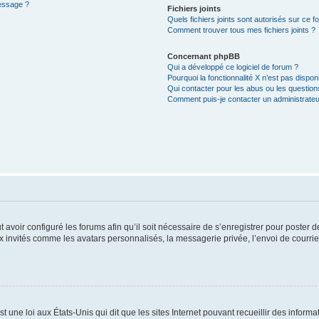
message ?
Fichiers joints
Quels fichiers joints sont autorisés sur ce f
Comment trouver tous mes fichiers joints ?
Concernant phpBB
Qui a développé ce logiciel de forum ?
Pourquoi la fonctionnalité X n’est pas dispon
Qui contacter pour les abus ou les questio
Comment puis-je contacter un administrateu
t avoir configuré les forums afin qu’il soit nécessaire de s’enregistrer pour poster
x invités comme les avatars personnalisés, la messagerie privée, l’envoi de courri
t une loi aux États-Unis qui dit que les sites Internet pouvant recueillir des infor