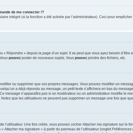
mande de me connecter !?
re intégré (si la fonction a été activée par l’administrateur). Ceci pour empêcher l’u
 « Répondre » depuis la page d’un sujet. Il se peut que vous ayez besoin d’être e
: Vous
pouvez
poster de nouveaux sujets, Vous
pouvez
joindre des fichiers, etc.
modifier ou supprimer que vos propres messages. Vous pouvez modifier un message
lqu’un a déjà répondu au message, un petit texte s’affichera en bas du message ind
n. Ce message n’apparaîtra pas si un modérateur ou un administrateur modifie le mes
ive. Notez que les utilisateurs ne peuvent pas supprimer un message une fois que qu
e l’utilisateur. Une fois créée, vous pouvez cocher
Attacher ma signature
sur le fo
 « Attacher ma signature » à partir du panneau de l’utilisateur (onglet
Préférences 