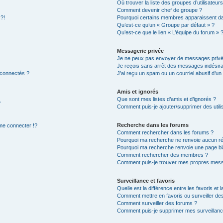
Où trouver la liste des groupes d’utilisateur
Comment devenir chef de groupe ?
 ?!
Pourquoi certains membres apparaissent dan
Qu’est-ce qu’un « Groupe par défaut » ?
Qu’est-ce que le lien « L’équipe du forum » 
Messagerie privée
Je ne peux pas envoyer de messages privé
Je reçois sans arrêt des messages indésira
 connectés ?
J’ai reçu un spam ou un courriel abusif d’u
Amis et ignorés
Que sont mes listes d’amis et d’ignorés ?
?
Comment puis-je ajouter/supprimer des utilis
Recherche dans les forums
e connecter !?
Comment rechercher dans les forums ?
Pourquoi ma recherche ne renvoie aucun ré
Pourquoi ma recherche renvoie une page bl
Comment rechercher des membres ?
Comment puis-je trouver mes propres mess
Surveillance et favoris
Quelle est la différence entre les favoris et l
Comment mettre en favoris ou surveiller des
Comment surveiller des forums ?
Comment puis-je supprimer mes surveillanc