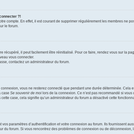
 connecter ?!
votre compte. En effet, il est courant de supprimer régulièrement les membres ne pos
ur le forum.
 récupéré, il peut facilement être réinitialisé. Pour ce faire, rendez vous sur la p
uveau vous connecter.
passe, contactez un administrateur du forum.
e connexion, vous ne resterez connecté que pendant une durée déterminée. Cela em
la case
Se souvenir de moi
lors de la connexion. Ce n’est pas recommandé si vous u
s cette case, cela signifie qu’un administrateur du forum a désactivé cette fonctionna
os paramètres d’authentification et votre connexion au forum. Ils fournissent aussi
teur du forum. Si vous rencontrez des problèmes de connexion ou de déconnexion, l