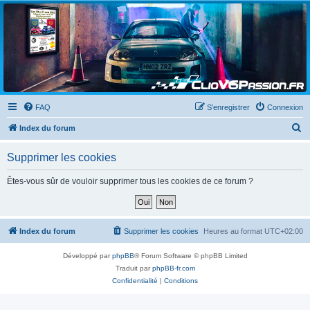
Clio V6 Passion
Le site français des passionnés de Clio V6
FAQ
S’enregistrer
Connexion
R
Index du forum
e
Supprimer les cookies
c
h
Êtes-vous sûr de vouloir supprimer tous les cookies de ce forum ?
e
r
c
Index du forum
Supprimer les cookies
Heures au format
UTC+02:00
h
Développé par
phpBB
® Forum Software © phpBB Limited
e
Traduit par
phpBB-fr.com
r
Confidentialité
|
Conditions