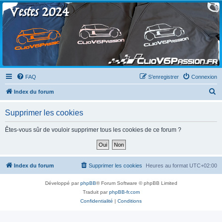
Clio V6 Passion
Le site français des passionnés de Clio V6
FAQ
S’enregistrer
Connexion
R
Index du forum
e
Supprimer les cookies
c
h
Êtes-vous sûr de vouloir supprimer tous les cookies de ce forum ?
e
r
c
Index du forum
Supprimer les cookies
Heures au format
UTC+02:00
h
Développé par
phpBB
® Forum Software © phpBB Limited
e
Traduit par
phpBB-fr.com
r
Confidentialité
|
Conditions