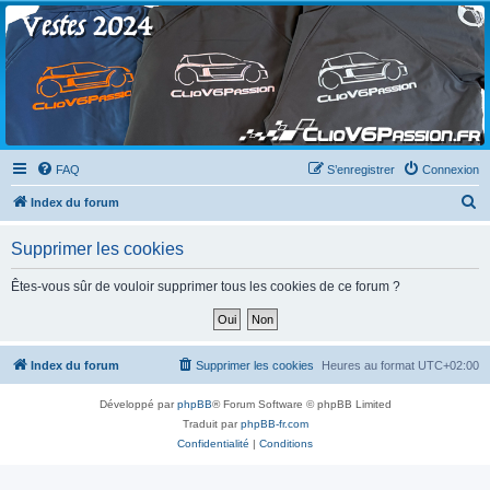
Clio V6 Passion
Le site français des passionnés de Clio V6
FAQ
S’enregistrer
Connexion
R
Index du forum
e
Supprimer les cookies
c
h
Êtes-vous sûr de vouloir supprimer tous les cookies de ce forum ?
e
r
c
Index du forum
Supprimer les cookies
Heures au format
UTC+02:00
h
Développé par
phpBB
® Forum Software © phpBB Limited
e
Traduit par
phpBB-fr.com
r
Confidentialité
|
Conditions