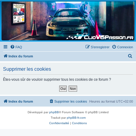
Clio V6 Passion
Le site français des passionnés de Clio V6
FAQ
S’enregistrer
Connexion
R
Index du forum
e
Supprimer les cookies
c
h
Êtes-vous sûr de vouloir supprimer tous les cookies de ce forum ?
e
r
c
Index du forum
Supprimer les cookies
Heures au format
UTC+02:00
h
Développé par
phpBB
® Forum Software © phpBB Limited
e
Traduit par
phpBB-fr.com
r
Confidentialité
|
Conditions