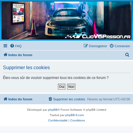
Clio V6 Passion
Le site français des passionnés de Clio V6
FAQ
S’enregistrer
Connexion
R
Index du forum
e
Supprimer les cookies
c
h
Êtes-vous sûr de vouloir supprimer tous les cookies de ce forum ?
e
r
c
Index du forum
Supprimer les cookies
Heures au format
UTC+02:00
h
Développé par
phpBB
® Forum Software © phpBB Limited
e
Traduit par
phpBB-fr.com
r
Confidentialité
|
Conditions