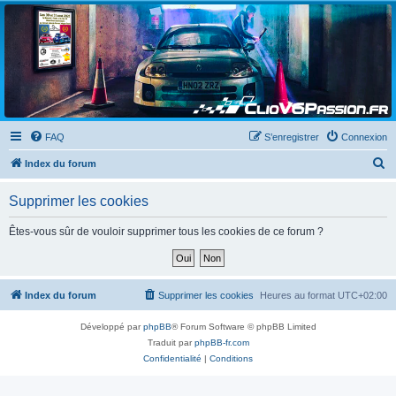
Clio V6 Passion
Le site français des passionnés de Clio V6
FAQ
S’enregistrer
Connexion
R
Index du forum
e
Supprimer les cookies
c
h
Êtes-vous sûr de vouloir supprimer tous les cookies de ce forum ?
e
r
c
Index du forum
Supprimer les cookies
Heures au format
UTC+02:00
h
Développé par
phpBB
® Forum Software © phpBB Limited
e
Traduit par
phpBB-fr.com
r
Confidentialité
|
Conditions