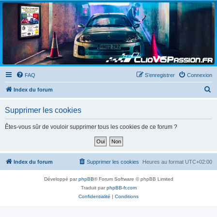
Clio V6 Passion
Le site français des passionnés de Clio V6
FAQ
S’enregistrer
Connexion
R
Index du forum
e
Supprimer les cookies
c
h
Êtes-vous sûr de vouloir supprimer tous les cookies de ce forum ?
e
r
c
Index du forum
Supprimer les cookies
Heures au format
UTC+02:00
h
Développé par
phpBB
® Forum Software © phpBB Limited
e
Traduit par
phpBB-fr.com
r
Confidentialité
|
Conditions