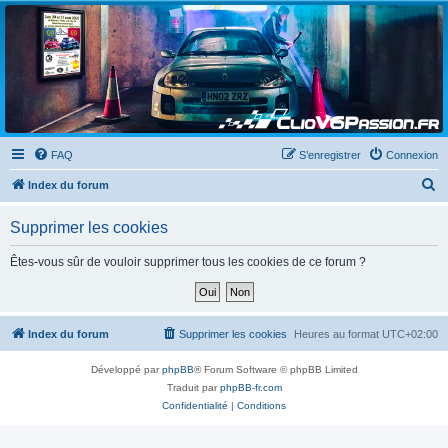
Clio V6 Passion
Le site français des passionnés de Clio V6
FAQ
S’enregistrer
Connexion
R
Index du forum
e
Supprimer les cookies
c
h
Êtes-vous sûr de vouloir supprimer tous les cookies de ce forum ?
e
r
c
Index du forum
Supprimer les cookies
Heures au format
UTC+02:00
h
Développé par
phpBB
® Forum Software © phpBB Limited
e
Traduit par
phpBB-fr.com
r
Confidentialité
|
Conditions