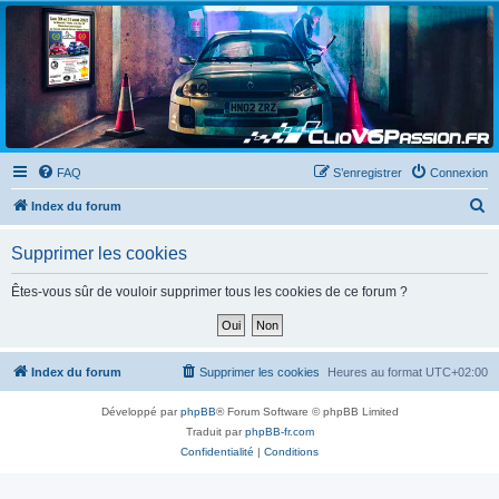
Clio V6 Passion
Le site français des passionnés de Clio V6
FAQ
S’enregistrer
Connexion
R
Index du forum
e
Supprimer les cookies
c
h
Êtes-vous sûr de vouloir supprimer tous les cookies de ce forum ?
e
r
c
Index du forum
Supprimer les cookies
Heures au format
UTC+02:00
h
Développé par
phpBB
® Forum Software © phpBB Limited
e
Traduit par
phpBB-fr.com
r
Confidentialité
|
Conditions