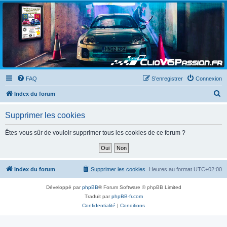
Clio V6 Passion
Le site français des passionnés de Clio V6
FAQ
S’enregistrer
Connexion
R
Index du forum
e
Supprimer les cookies
c
h
Êtes-vous sûr de vouloir supprimer tous les cookies de ce forum ?
e
r
c
Index du forum
Supprimer les cookies
Heures au format
UTC+02:00
h
Développé par
phpBB
® Forum Software © phpBB Limited
e
Traduit par
phpBB-fr.com
r
Confidentialité
|
Conditions