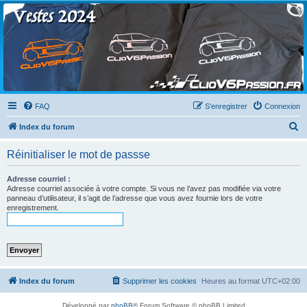
Clio V6 Passion
Le site français des passionnés de Clio V6
FAQ
S’enregistrer
Connexion
R
Index du forum
e
Réinitialiser le mot de passse
c
h
Adresse courriel :
Adresse courriel associée à votre compte. Si vous ne l’avez pas modifiée via votre
e
panneau d’utilisateur, il s’agit de l’adresse que vous avez fournie lors de votre
enregistrement.
r
c
h
e
r
Index du forum
Supprimer les cookies
Heures au format
UTC+02:00
Développé par
phpBB
® Forum Software © phpBB Limited