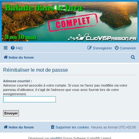
Clio V6 Passion
Le site français des passionnés de Clio V6
FAQ
S’enregistrer
Connexion
R
Index du forum
e
Réinitialiser le mot de passse
c
h
Adresse courriel :
Adresse courriel associée à votre compte. Si vous ne l’avez pas modifiée via votre
e
panneau d’utilisateur, il s’agit de l’adresse que vous avez fournie lors de votre
enregistrement.
r
c
h
e
r
Index du forum
Supprimer les cookies
Heures au format
UTC+02:00
Développé par
phpBB
® Forum Software © phpBB Limited