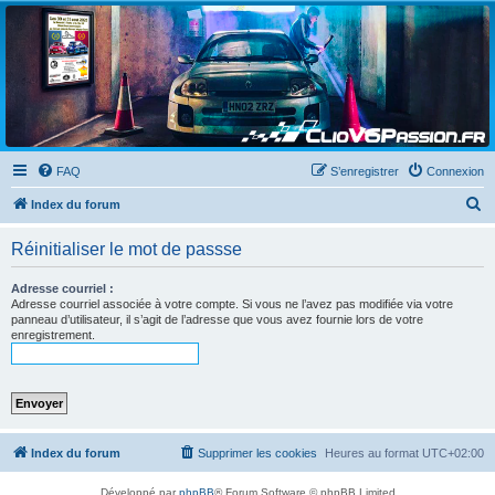
Clio V6 Passion
Le site français des passionnés de Clio V6
FAQ
S’enregistrer
Connexion
R
Index du forum
e
Réinitialiser le mot de passse
c
h
Adresse courriel :
Adresse courriel associée à votre compte. Si vous ne l’avez pas modifiée via votre
e
panneau d’utilisateur, il s’agit de l’adresse que vous avez fournie lors de votre
enregistrement.
r
c
h
e
r
Index du forum
Supprimer les cookies
Heures au format
UTC+02:00
Développé par
phpBB
® Forum Software © phpBB Limited