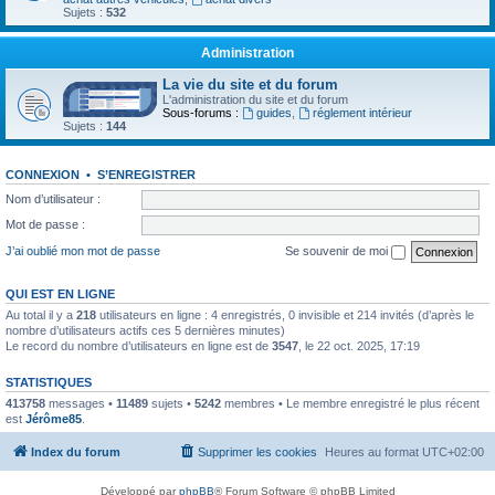
Sujets :
532
Administration
La vie du site et du forum
L'administration du site et du forum
Sous-forums :
guides
,
réglement intérieur
Sujets :
144
CONNEXION
•
S’ENREGISTRER
Nom d’utilisateur :
Mot de passe :
J’ai oublié mon mot de passe
Se souvenir de moi
QUI EST EN LIGNE
Au total il y a
218
utilisateurs en ligne : 4 enregistrés, 0 invisible et 214 invités (d’après le
nombre d’utilisateurs actifs ces 5 dernières minutes)
Le record du nombre d’utilisateurs en ligne est de
3547
, le 22 oct. 2025, 17:19
STATISTIQUES
413758
messages •
11489
sujets •
5242
membres • Le membre enregistré le plus récent
est
Jérôme85
.
Index du forum
Supprimer les cookies
Heures au format
UTC+02:00
Développé par
phpBB
® Forum Software © phpBB Limited