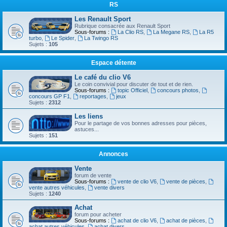
RS
Les Renault Sport
Rubrique consacrée aux Renault Sport
Sous-forums :
La Clio RS
,
La Megane RS
,
La R5
turbo
,
Le Spider
,
La Twingo RS
Sujets :
105
Espace détente
Le café du clio V6
Le coin convivial pour discuter de tout et de rien.
Sous-forums :
topic Officiel
,
concours photos
,
concours GP F1
,
reportages
,
jeux
Sujets :
2312
Les liens
Pour le partage de vos bonnes adresses pour pièces,
astuces...
Sujets :
151
Annonces
Vente
forum de vente
Sous-forums :
vente de clio V6
,
vente de pièces
,
vente autres véhicules
,
vente divers
Sujets :
1240
Achat
forum pour acheter
Sous-forums :
achat de clio V6
,
achat de pièces
,
achat autres véhicules
,
achat divers