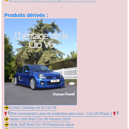
Produits dérivés :
[Livre] L'héritage de la Clio V6
[Pré-commande] Lame de protection pare-choc - Clio V6 Phase 2
Vestes Soft Shell Clio V6 Passion 2024
Veste Soft Shell Clio V6 Passion en stock