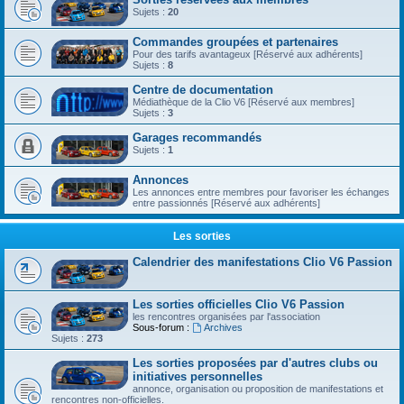
Sujets :
20
Commandes groupées et partenaires
Pour des tarifs avantageux [Réservé aux adhérents]
Sujets :
8
Centre de documentation
Médiathèque de la Clio V6 [Réservé aux membres]
Sujets :
3
Garages recommandés
Sujets :
1
Annonces
Les annonces entre membres pour favoriser les échanges
entre passionnés [Réservé aux adhérents]
Les sorties
Calendrier des manifestations Clio V6 Passion
Les sorties officielles Clio V6 Passion
les rencontres organisées par l'association
Sous-forum :
Archives
Sujets :
273
Les sorties proposées par d'autres clubs ou
initiatives personnelles
annonce, organisation ou proposition de manifestations et
rencontres non-officielles.