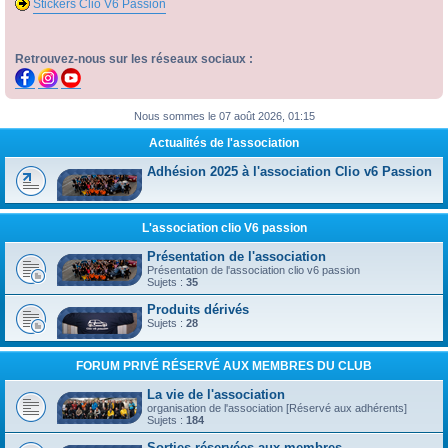
Stickers Clio V6 Passion
Retrouvez-nous sur les réseaux sociaux :
Nous sommes le 07 août 2026, 01:15
Actualités de l'association
Adhésion 2025 à l'association Clio v6 Passion
L'association clio V6 passion
Présentation de l'association
Présentation de l'association clio v6 passion
Sujets :
35
Produits dérivés
Sujets :
28
FORUM PRIVÉ RÉSERVÉ AUX MEMBRES DU CLUB
La vie de l'association
organisation de l'association [Réservé aux adhérents]
Sujets :
184
Sorties réservées aux membres