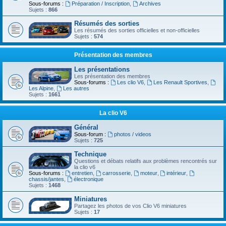
Sous-forums :
Préparation / Inscription
,
Archives
Sujets :
866
Résumés des sorties
Les résumés des sorties officielles et non-officielles
Sujets :
574
Présentation des membres
Les présentations
Les présentation des membres
Sous-forums :
Les clio V6
,
Les Renault Sportives
,
Les Alpine
,
Les autres
Sujets :
1661
La clio V6
Général
Sous-forum :
photos / videos
Sujets :
725
Technique
Questions et débats relatifs aux problèmes rencontrés sur
la clio v6
Sous-forums :
entretien
,
carrosserie
,
moteur
,
intérieur
,
chassis/jantes
,
électronique
Sujets :
1468
Miniatures
Partagez les photos de vos Clio V6 miniatures
Sujets :
17