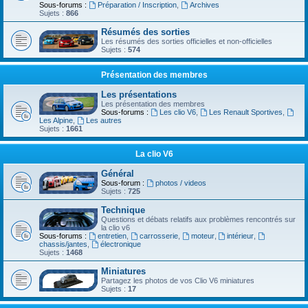
Sous-forums :
Préparation / Inscription
,
Archives
Sujets :
866
Résumés des sorties
Les résumés des sorties officielles et non-officielles
Sujets :
574
Présentation des membres
Les présentations
Les présentation des membres
Sous-forums :
Les clio V6
,
Les Renault Sportives
,
Les Alpine
,
Les autres
Sujets :
1661
La clio V6
Général
Sous-forum :
photos / videos
Sujets :
725
Technique
Questions et débats relatifs aux problèmes rencontrés sur
la clio v6
Sous-forums :
entretien
,
carrosserie
,
moteur
,
intérieur
,
chassis/jantes
,
électronique
Sujets :
1468
Miniatures
Partagez les photos de vos Clio V6 miniatures
Sujets :
17