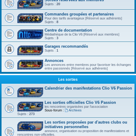
Sujets :
20
Commandes groupées et partenaires
Pour des tarifs avantageux [Réservé aux adhérents]
Sujets :
8
Centre de documentation
Médiathèque de la Clio V6 [Réservé aux membres]
Sujets :
3
Garages recommandés
Sujets :
1
Annonces
Les annonces entre membres pour favoriser les échanges
entre passionnés [Réservé aux adhérents]
Les sorties
Calendrier des manifestations Clio V6 Passion
Les sorties officielles Clio V6 Passion
les rencontres organisées par l'association
Sous-forum :
Archives
Sujets :
273
Les sorties proposées par d'autres clubs ou
initiatives personnelles
annonce, organisation ou proposition de manifestations et
rencontres non-officielles.