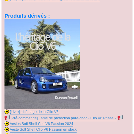
Produits dérivés :
[Livre] L'héritage de la Clio V6
[Pré-commande] Lame de protection pare-choc - Clio V6 Phase 2
Vestes Soft Shell Clio V6 Passion 2024
Veste Soft Shell Clio V6 Passion en stock