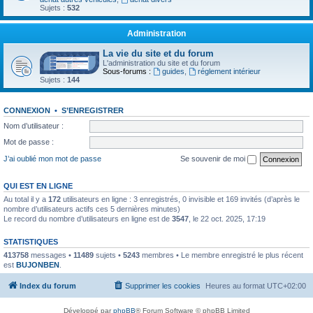
Sujets :
532
Administration
La vie du site et du forum
L'administration du site et du forum
Sous-forums :
guides
,
réglement intérieur
Sujets :
144
CONNEXION
•
S’ENREGISTRER
Nom d’utilisateur :
Mot de passe :
J’ai oublié mon mot de passe
Se souvenir de moi
QUI EST EN LIGNE
Au total il y a
172
utilisateurs en ligne : 3 enregistrés, 0 invisible et 169 invités (d’après le
nombre d’utilisateurs actifs ces 5 dernières minutes)
Le record du nombre d’utilisateurs en ligne est de
3547
, le 22 oct. 2025, 17:19
STATISTIQUES
413758
messages •
11489
sujets •
5243
membres • Le membre enregistré le plus récent
est
BUJONBEN
.
Index du forum
Supprimer les cookies
Heures au format
UTC+02:00
Développé par
phpBB
® Forum Software © phpBB Limited