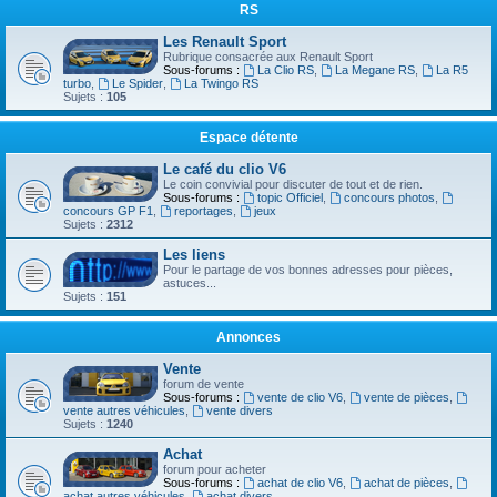
RS
Les Renault Sport
Rubrique consacrée aux Renault Sport
Sous-forums :
La Clio RS
,
La Megane RS
,
La R5
turbo
,
Le Spider
,
La Twingo RS
Sujets :
105
Espace détente
Le café du clio V6
Le coin convivial pour discuter de tout et de rien.
Sous-forums :
topic Officiel
,
concours photos
,
concours GP F1
,
reportages
,
jeux
Sujets :
2312
Les liens
Pour le partage de vos bonnes adresses pour pièces,
astuces...
Sujets :
151
Annonces
Vente
forum de vente
Sous-forums :
vente de clio V6
,
vente de pièces
,
vente autres véhicules
,
vente divers
Sujets :
1240
Achat
forum pour acheter
Sous-forums :
achat de clio V6
,
achat de pièces
,
achat autres véhicules
,
achat divers