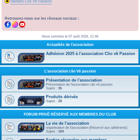
Stickers Clio V6 Passion
Retrouvez-nous sur les réseaux sociaux :
Nous sommes le 07 août 2026, 21:46
Actualités de l'association
Adhésion 2025 à l'association Clio v6 Passion
L'association clio V6 passion
Présentation de l'association
Présentation de l'association clio v6 passion
Sujets :
35
Produits dérivés
Sujets :
28
FORUM PRIVÉ RÉSERVÉ AUX MEMBRES DU CLUB
La vie de l'association
organisation de l'association [Réservé aux adhérents]
Sujets :
184
Sorties réservées aux membres