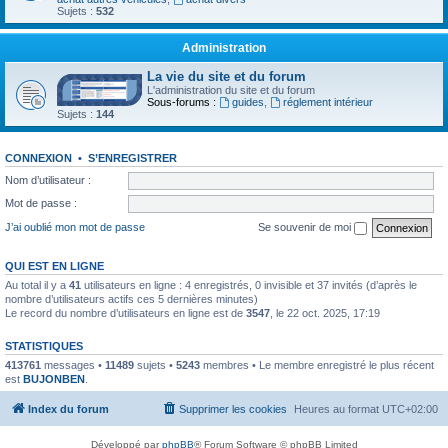
Sujets :
532
Administration
La vie du site et du forum
L'administration du site et du forum
Sous-forums :
guides
,
réglement intérieur
Sujets :
144
CONNEXION
•
S’ENREGISTRER
Nom d’utilisateur :
Mot de passe :
J’ai oublié mon mot de passe
Se souvenir de moi
QUI EST EN LIGNE
Au total il y a
41
utilisateurs en ligne : 4 enregistrés, 0 invisible et 37 invités (d’après le
nombre d’utilisateurs actifs ces 5 dernières minutes)
Le record du nombre d’utilisateurs en ligne est de
3547
, le 22 oct. 2025, 17:19
STATISTIQUES
413761
messages •
11489
sujets •
5243
membres • Le membre enregistré le plus récent
est
BUJONBEN
.
Index du forum
Supprimer les cookies
Heures au format
UTC+02:00
Développé par
phpBB
® Forum Software © phpBB Limited