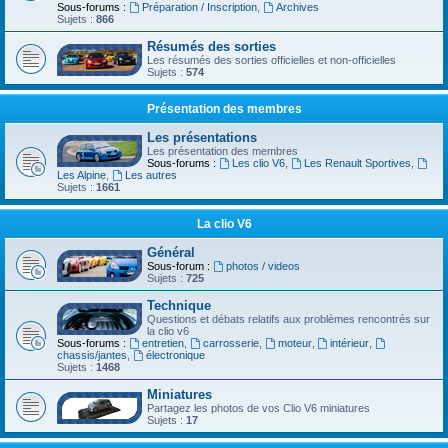
Sous-forums :
Préparation / Inscription
,
Archives
Sujets :
866
Résumés des sorties
Les résumés des sorties officielles et non-officielles
Sujets :
574
Présentation des membres
Les présentations
Les présentation des membres
Sous-forums :
Les clio V6
,
Les Renault Sportives
,
Les Alpine
,
Les autres
Sujets :
1661
La clio V6
Général
Sous-forum :
photos / videos
Sujets :
725
Technique
Questions et débats relatifs aux problèmes rencontrés sur
la clio v6
Sous-forums :
entretien
,
carrosserie
,
moteur
,
intérieur
,
chassis/jantes
,
électronique
Sujets :
1468
Miniatures
Partagez les photos de vos Clio V6 miniatures
Sujets :
17