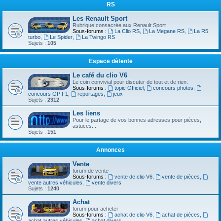
RS
Les Renault Sport
Rubrique consacrée aux Renault Sport
Sous-forums :
La Clio RS
,
La Megane RS
,
La R5
turbo
,
Le Spider
,
La Twingo RS
Sujets :
105
Espace détente
Le café du clio V6
Le coin convivial pour discuter de tout et de rien.
Sous-forums :
topic Officiel
,
concours photos
,
concours GP F1
,
reportages
,
jeux
Sujets :
2312
Les liens
Pour le partage de vos bonnes adresses pour pièces,
astuces...
Sujets :
151
Annonces
Vente
forum de vente
Sous-forums :
vente de clio V6
,
vente de pièces
,
vente autres véhicules
,
vente divers
Sujets :
1240
Achat
forum pour acheter
Sous-forums :
achat de clio V6
,
achat de pièces
,
achat autres véhicules
,
achat divers