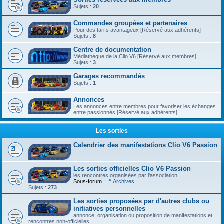
Sujets :
20
Commandes groupées et partenaires
Pour des tarifs avantageux [Réservé aux adhérents]
Sujets :
8
Centre de documentation
Médiathèque de la Clio V6 [Réservé aux membres]
Sujets :
3
Garages recommandés
Sujets :
1
Annonces
Les annonces entre membres pour favoriser les échanges
entre passionnés [Réservé aux adhérents]
Les sorties
Calendrier des manifestations Clio V6 Passion
Les sorties officielles Clio V6 Passion
les rencontres organisées par l'association
Sous-forum :
Archives
Sujets :
273
Les sorties proposées par d'autres clubs ou
initiatives personnelles
annonce, organisation ou proposition de manifestations et
rencontres non-officielles.