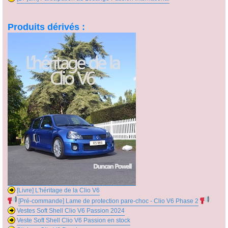
Produits dérivés :
[Livre] L'héritage de la Clio V6
[Pré-commande] Lame de protection pare-choc - Clio V6 Phase 2
Vestes Soft Shell Clio V6 Passion 2024
Veste Soft Shell Clio V6 Passion en stock