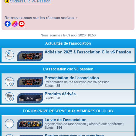
Stickers Clio V6 Passion
Retrouvez-nous sur les réseaux sociaux :
Nous sommes le 09 août 2026, 18:50
Actualités de l'association
Adhésion 2025 à l'association Clio v6 Passion
L'association clio V6 passion
Présentation de l'association
Présentation de l'association clio v6 passion
Sujets :
35
Produits dérivés
Sujets :
28
FORUM PRIVÉ RÉSERVÉ AUX MEMBRES DU CLUB
La vie de l'association
organisation de l'association [Réservé aux adhérents]
Sujets :
184
Sorties réservées aux membres