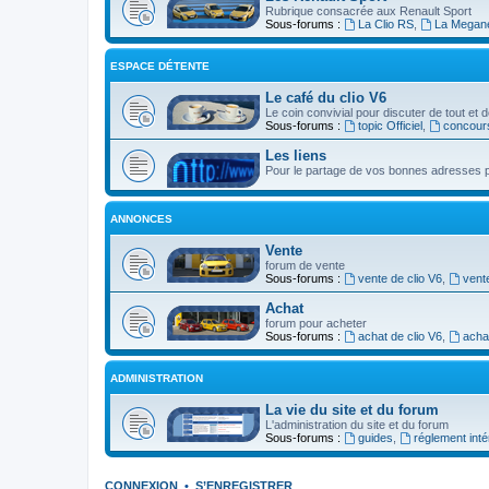
Rubrique consacrée aux Renault Sport
Sous-forums :
La Clio RS
,
La Megan
ESPACE DÉTENTE
Le café du clio V6
Le coin convivial pour discuter de tout et d
Sous-forums :
topic Officiel
,
concour
Les liens
Pour le partage de vos bonnes adresses p
ANNONCES
Vente
forum de vente
Sous-forums :
vente de clio V6
,
vent
Achat
forum pour acheter
Sous-forums :
achat de clio V6
,
acha
ADMINISTRATION
La vie du site et du forum
L'administration du site et du forum
Sous-forums :
guides
,
réglement inté
CONNEXION
•
S’ENREGISTRER