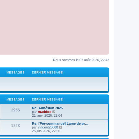
Nous sommes le 07 août 2026, 22:43
MESSAGES
DERNIER MESSAGE
MESSAGES
DERNIER MESSAGE
D
Re: Adhésion 2025
M
2955
e
V
par
maddoc
r
o
21 janv. 2026, 22:04
e
n
i
i
r
D
Re: [Pré-commande] Lame de pr…
M
1223
s
e
l
e
V
par
vincent25000
r
e
r
o
25 juin 2026, 22:50
e
s
m
d
n
i
e
e
i
r