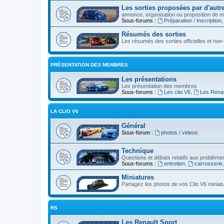
Les sorties proposées par d'autre
annonce, organisation ou proposition de ma
Sous-forums :
Préparation / Inscription
Résumés des sorties
Les résumés des sorties officielles et non-o
PRÉSENTATION DES MEMBRES
Les présentations
Les présentation des membres
Sous-forums :
Les clio V6
,
Les Renau
LA CLIO V6
Général
Sous-forum :
photos / videos
Technique
Questions et débats relatifs aux problèmes
Sous-forums :
entretien
,
carrosserie
Miniatures
Partagez les photos de vos Clio V6 miniat
RS
Les Renault Sport