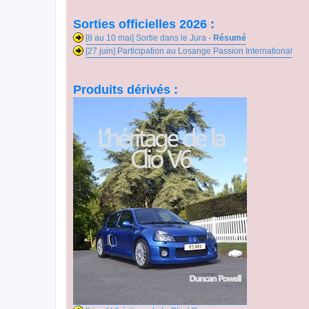
Sorties officielles 2026 :
[8 au 10 mai] Sortie dans le Jura -
Résumé
[27 juin] Participation au Losange Passion International
Produits dérivés :