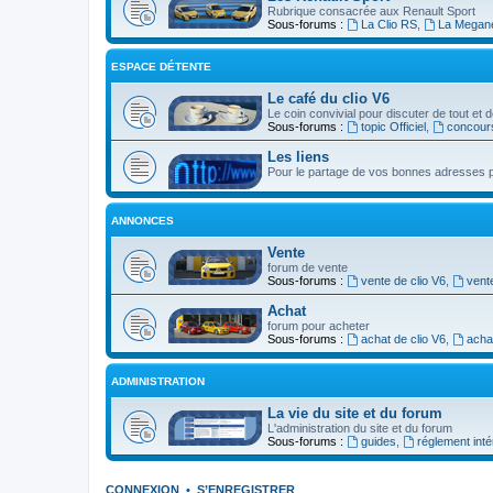
Rubrique consacrée aux Renault Sport
Sous-forums :
La Clio RS
,
La Megan
ESPACE DÉTENTE
Le café du clio V6
Le coin convivial pour discuter de tout et d
Sous-forums :
topic Officiel
,
concour
Les liens
Pour le partage de vos bonnes adresses p
ANNONCES
Vente
forum de vente
Sous-forums :
vente de clio V6
,
vent
Achat
forum pour acheter
Sous-forums :
achat de clio V6
,
acha
ADMINISTRATION
La vie du site et du forum
L'administration du site et du forum
Sous-forums :
guides
,
réglement inté
CONNEXION
•
S’ENREGISTRER