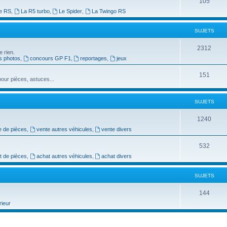
S
105
t
e RS
,
La R5 turbo
,
Le Spider
,
La Twingo RS
u
s
j
SUJETS
e
S
2312
e rien.
t
s photos
,
concours GP F1
,
reportages
,
jeux
u
s
j
S
151
our pièces, astuces...
e
u
t
j
SUJETS
s
e
S
1240
t
e de pièces
,
vente autres véhicules
,
vente divers
u
s
j
S
532
t de pièces
,
achat autres véhicules
,
achat divers
e
u
t
j
SUJETS
s
e
S
144
t
rieur
u
s
j