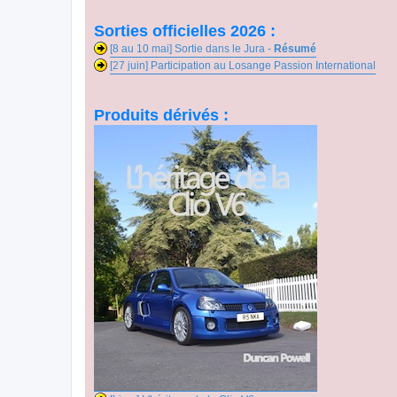
Sorties officielles 2026 :
[8 au 10 mai] Sortie dans le Jura -
Résumé
[27 juin] Participation au Losange Passion International
Produits dérivés :