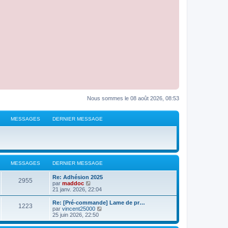
Nous sommes le 08 août 2026, 08:53
MESSAGES
DERNIER MESSAGE
MESSAGES
DERNIER MESSAGE
D
Re: Adhésion 2025
M
2955
e
V
par
maddoc
r
o
21 janv. 2026, 22:04
e
n
i
i
r
D
Re: [Pré-commande] Lame de pr…
M
1223
s
e
l
e
V
par
vincent25000
r
e
r
o
25 juin 2026, 22:50
e
s
m
d
n
i
e
e
i
r