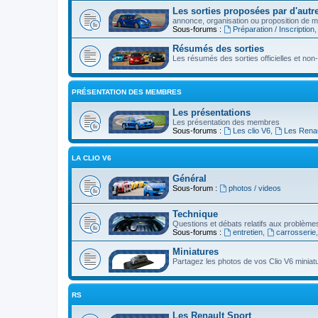
Les sorties proposées par d'autre
annonce, organisation ou proposition de ma
Sous-forums :
Préparation / Inscription
Résumés des sorties
Les résumés des sorties officielles et non-o
PRÉSENTATION DES MEMBRES
Les présentations
Les présentation des membres
Sous-forums :
Les clio V6
,
Les Renau
LA CLIO V6
Général
Sous-forum :
photos / videos
Technique
Questions et débats relatifs aux problèmes
Sous-forums :
entretien
,
carrosserie
Miniatures
Partagez les photos de vos Clio V6 miniat
RS
Les Renault Sport