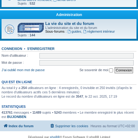
Sujets :
532
Administration
La vie du site et du forum
L'administration du site et du forum
Sous-forums :
guides
,
réglement intérieur
Sujets :
144
CONNEXION
•
S’ENREGISTRER
Nom d’utilisateur :
Mot de passe :
J’ai oublié mon mot de passe
Se souvenir de moi
QUI EST EN LIGNE
Au total il y a
254
utilisateurs en ligne : 4 enregistrés, 0 invisible et 250 invités (d’après le
nombre d’utilisateurs actifs ces 5 dernières minutes)
Le record du nombre d’utilisateurs en ligne est de
3547
, le 22 oct. 2025, 17:19
STATISTIQUES
413761
messages •
11489
sujets •
5243
membres • Le membre enregistré le plus récent
est
BUJONBEN
.
Index du forum
Supprimer les cookies
Heures au format
UTC+02:00
Développé par
phpBB
® Forum Software © phpBB Limited