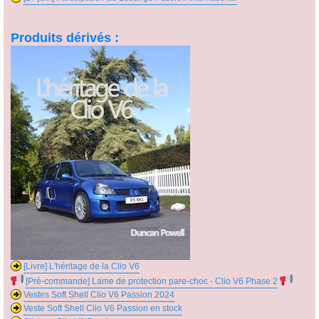
Produits dérivés :
[Livre] L'héritage de la Clio V6
[Pré-commande] Lame de protection pare-choc - Clio V6 Phase 2
Vestes Soft Shell Clio V6 Passion 2024
Veste Soft Shell Clio V6 Passion en stock