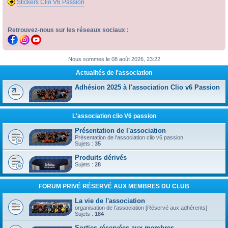
Stickers Clio V6 Passion
Retrouvez-nous sur les réseaux sociaux :
Nous sommes le 08 août 2026, 23:22
Actualités de l'association
Adhésion 2025 à l'association Clio v6 Passion
L'association clio V6 passion
Présentation de l'association
Présentation de l'association clio v6 passion
Sujets :
35
Produits dérivés
Sujets :
28
FORUM PRIVÉ RÉSERVÉ AUX MEMBRES DU CLUB
La vie de l'association
organisation de l'association [Réservé aux adhérents]
Sujets :
184
Sorties réservées aux membres