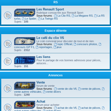
RS
Les Renault Sport
Rubrique consacrée aux Renault Sport
Sous-forums :
La Clio RS
,
La Megane RS
,
La R5
turbo
,
Le Spider
,
La Twingo RS
Sujets :
105
Espace détente
Le café du clio V6
Le coin convivial pour discuter de tout et de rien.
Sous-forums :
topic Officiel
,
concours photos
,
concours GP F1
,
reportages
,
jeux
Sujets :
2312
Les liens
Pour le partage de vos bonnes adresses pour pièces,
astuces...
Sujets :
151
Annonces
Vente
forum de vente
Sous-forums :
vente de clio V6
,
vente de pièces
,
vente autres véhicules
,
vente divers
Sujets :
1240
Achat
forum pour acheter
Sous-forums :
achat de clio V6
,
achat de pièces
,
achat autres véhicules
,
achat divers