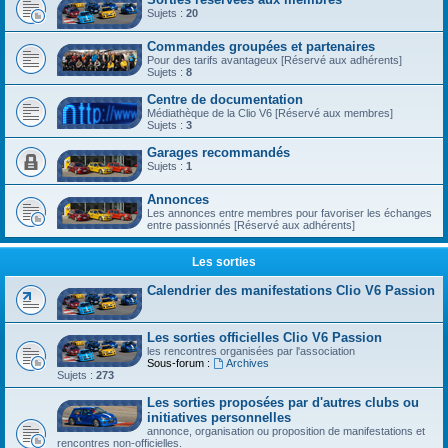
Sujets :
20
Commandes groupées et partenaires
Pour des tarifs avantageux [Réservé aux adhérents]
Sujets :
8
Centre de documentation
Médiathèque de la Clio V6 [Réservé aux membres]
Sujets :
3
Garages recommandés
Sujets :
1
Annonces
Les annonces entre membres pour favoriser les échanges
entre passionnés [Réservé aux adhérents]
Les sorties
Calendrier des manifestations Clio V6 Passion
Les sorties officielles Clio V6 Passion
les rencontres organisées par l'association
Sous-forum :
Archives
Sujets :
273
Les sorties proposées par d'autres clubs ou
initiatives personnelles
annonce, organisation ou proposition de manifestations et
rencontres non-officielles.