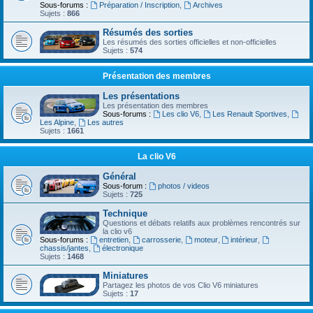
Sous-forums :
Préparation / Inscription
,
Archives
Sujets :
866
Résumés des sorties
Les résumés des sorties officielles et non-officielles
Sujets :
574
Présentation des membres
Les présentations
Les présentation des membres
Sous-forums :
Les clio V6
,
Les Renault Sportives
,
Les Alpine
,
Les autres
Sujets :
1661
La clio V6
Général
Sous-forum :
photos / videos
Sujets :
725
Technique
Questions et débats relatifs aux problèmes rencontrés sur
la clio v6
Sous-forums :
entretien
,
carrosserie
,
moteur
,
intérieur
,
chassis/jantes
,
électronique
Sujets :
1468
Miniatures
Partagez les photos de vos Clio V6 miniatures
Sujets :
17