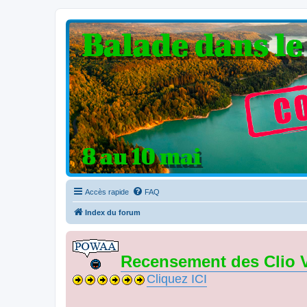
Clio V6 Passion
Le site français des passionnés de Clio V6
Accès rapide
FAQ
Index du forum
Recensement des Clio 
Cliquez ICI