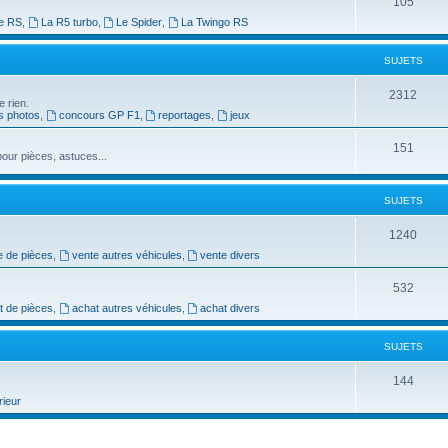
S
105
t
e RS
,
La R5 turbo
,
Le Spider
,
La Twingo RS
u
s
j
SUJETS
e
S
2312
e rien.
t
s photos
,
concours GP F1
,
reportages
,
jeux
u
s
j
S
151
our pièces, astuces...
e
u
t
j
SUJETS
s
e
S
1240
t
e de pièces
,
vente autres véhicules
,
vente divers
u
s
j
S
532
t de pièces
,
achat autres véhicules
,
achat divers
e
u
t
j
SUJETS
s
e
S
144
t
rieur
u
s
j