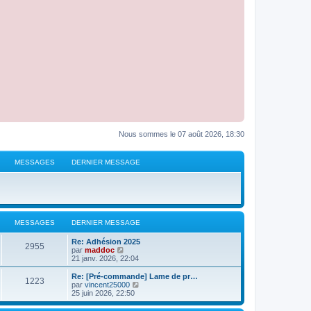
Nous sommes le 07 août 2026, 18:30
MESSAGES
DERNIER MESSAGE
MESSAGES
DERNIER MESSAGE
D
Re: Adhésion 2025
M
2955
e
V
par
maddoc
r
o
21 janv. 2026, 22:04
e
n
i
i
r
D
Re: [Pré-commande] Lame de pr…
M
1223
s
e
l
e
V
par
vincent25000
r
e
r
o
25 juin 2026, 22:50
e
s
m
d
n
i
e
e
i
r