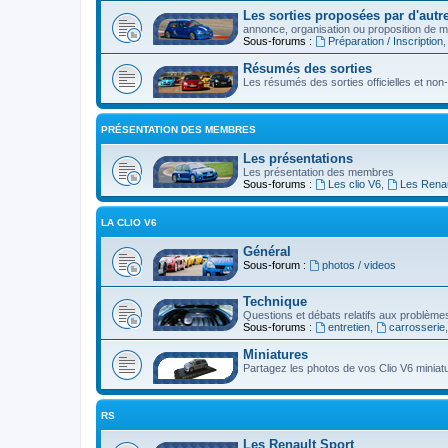
Les sorties proposées par d'autre
annonce, organisation ou proposition de ma
Sous-forums :
Préparation / Inscription
Résumés des sorties
Les résumés des sorties officielles et non-o
PRÉSENTATION DES MEMBRES
Les présentations
Les présentation des membres
Sous-forums :
Les clio V6
,
Les Renau
LA CLIO V6
Général
Sous-forum :
photos / videos
Technique
Questions et débats relatifs aux problèmes
Sous-forums :
entretien
,
carrosserie
Miniatures
Partagez les photos de vos Clio V6 miniat
RS
Les Renault Sport