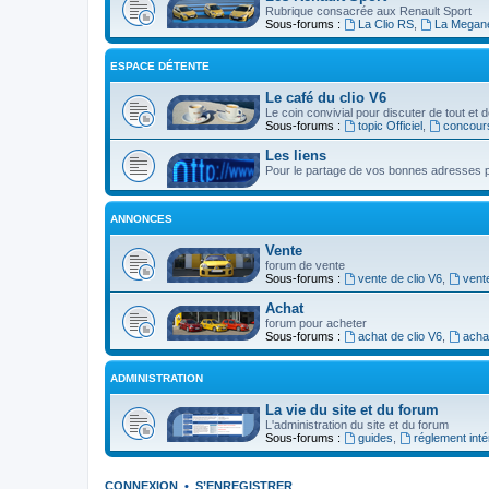
Rubrique consacrée aux Renault Sport
Sous-forums :
La Clio RS
,
La Megan
ESPACE DÉTENTE
Le café du clio V6
Le coin convivial pour discuter de tout et d
Sous-forums :
topic Officiel
,
concour
Les liens
Pour le partage de vos bonnes adresses p
ANNONCES
Vente
forum de vente
Sous-forums :
vente de clio V6
,
vent
Achat
forum pour acheter
Sous-forums :
achat de clio V6
,
acha
ADMINISTRATION
La vie du site et du forum
L'administration du site et du forum
Sous-forums :
guides
,
réglement inté
CONNEXION
•
S’ENREGISTRER