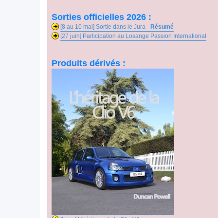
Sorties officielles 2026 :
[8 au 10 mai] Sortie dans le Jura -
Résumé
[27 juin] Participation au Losange Passion International
Produits dérivés :