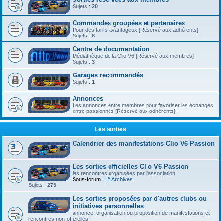
Sujets :
20
Commandes groupées et partenaires
Pour des tarifs avantageux [Réservé aux adhérents]
Sujets :
8
Centre de documentation
Médiathèque de la Clio V6 [Réservé aux membres]
Sujets :
3
Garages recommandés
Sujets :
1
Annonces
Les annonces entre membres pour favoriser les échanges
entre passionnés [Réservé aux adhérents]
Les sorties
Calendrier des manifestations Clio V6 Passion
Les sorties officielles Clio V6 Passion
les rencontres organisées par l'association
Sous-forum :
Archives
Sujets :
273
Les sorties proposées par d'autres clubs ou
initiatives personnelles
annonce, organisation ou proposition de manifestations et
rencontres non-officielles.