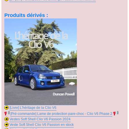
Produits dérivés :
[Livre] L'héritage de la Clio V6
[Pré-commande] Lame de protection pare-choc - Clio V6 Phase 2
Vestes Soft Shell Clio V6 Passion 2024
Veste Soft Shell Clio V6 Passion en stock