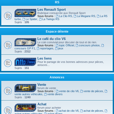
RS
Les Renault Sport
Rubrique consacrée aux Renault Sport
Sous-forums :
La Clio RS
,
La Megane RS
,
La R5
turbo
,
Le Spider
,
La Twingo RS
Sujets :
105
Espace détente
Le café du clio V6
Le coin convivial pour discuter de tout et de rien.
Sous-forums :
topic Officiel
,
concours photos
,
concours GP F1
,
reportages
,
jeux
Sujets :
2312
Les liens
Pour le partage de vos bonnes adresses pour pièces,
astuces...
Sujets :
151
Annonces
Vente
forum de vente
Sous-forums :
vente de clio V6
,
vente de pièces
,
vente autres véhicules
,
vente divers
Sujets :
1240
Achat
forum pour acheter
Sous-forums :
achat de clio V6
,
achat de pièces
,
achat autres véhicules
,
achat divers