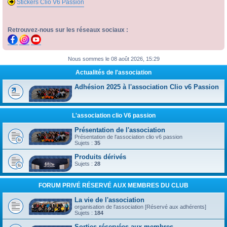
Stickers Clio V6 Passion
Retrouvez-nous sur les réseaux sociaux :
Nous sommes le 08 août 2026, 15:29
Actualités de l'association
Adhésion 2025 à l'association Clio v6 Passion
L'association clio V6 passion
Présentation de l'association
Présentation de l'association clio v6 passion
Sujets :
35
Produits dérivés
Sujets :
28
FORUM PRIVÉ RÉSERVÉ AUX MEMBRES DU CLUB
La vie de l'association
organisation de l'association [Réservé aux adhérents]
Sujets :
184
Sorties réservées aux membres