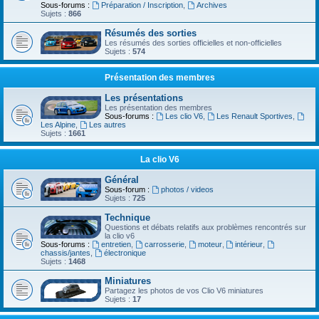
Sous-forums :
Préparation / Inscription
,
Archives
Sujets :
866
Résumés des sorties
Les résumés des sorties officielles et non-officielles
Sujets :
574
Présentation des membres
Les présentations
Les présentation des membres
Sous-forums :
Les clio V6
,
Les Renault Sportives
,
Les Alpine
,
Les autres
Sujets :
1661
La clio V6
Général
Sous-forum :
photos / videos
Sujets :
725
Technique
Questions et débats relatifs aux problèmes rencontrés sur
la clio v6
Sous-forums :
entretien
,
carrosserie
,
moteur
,
intérieur
,
chassis/jantes
,
électronique
Sujets :
1468
Miniatures
Partagez les photos de vos Clio V6 miniatures
Sujets :
17