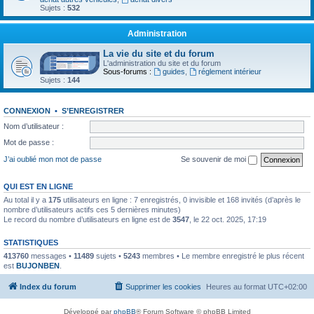
Sujets :
532
Administration
La vie du site et du forum
L'administration du site et du forum
Sous-forums :
guides
,
réglement intérieur
Sujets :
144
CONNEXION
•
S’ENREGISTRER
Nom d’utilisateur :
Mot de passe :
J’ai oublié mon mot de passe
Se souvenir de moi
QUI EST EN LIGNE
Au total il y a
175
utilisateurs en ligne : 7 enregistrés, 0 invisible et 168 invités (d’après le
nombre d’utilisateurs actifs ces 5 dernières minutes)
Le record du nombre d’utilisateurs en ligne est de
3547
, le 22 oct. 2025, 17:19
STATISTIQUES
413760
messages •
11489
sujets •
5243
membres • Le membre enregistré le plus récent
est
BUJONBEN
.
Index du forum
Supprimer les cookies
Heures au format
UTC+02:00
Développé par
phpBB
® Forum Software © phpBB Limited