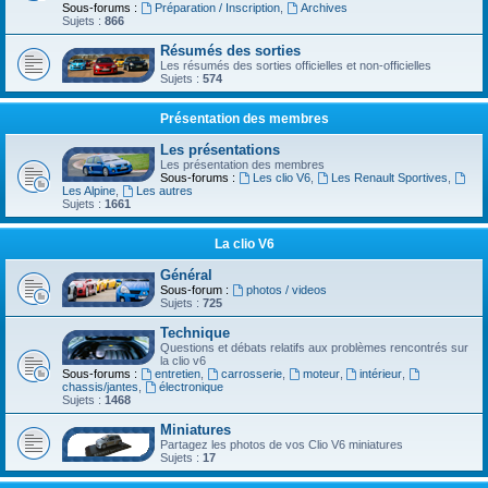
Sous-forums :
Préparation / Inscription
,
Archives
Sujets :
866
Résumés des sorties
Les résumés des sorties officielles et non-officielles
Sujets :
574
Présentation des membres
Les présentations
Les présentation des membres
Sous-forums :
Les clio V6
,
Les Renault Sportives
,
Les Alpine
,
Les autres
Sujets :
1661
La clio V6
Général
Sous-forum :
photos / videos
Sujets :
725
Technique
Questions et débats relatifs aux problèmes rencontrés sur
la clio v6
Sous-forums :
entretien
,
carrosserie
,
moteur
,
intérieur
,
chassis/jantes
,
électronique
Sujets :
1468
Miniatures
Partagez les photos de vos Clio V6 miniatures
Sujets :
17