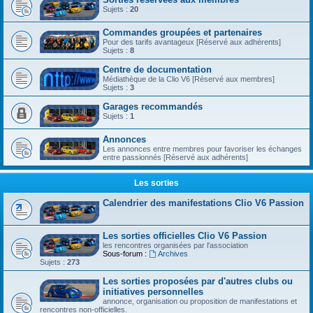
Sujets :
20
Commandes groupées et partenaires
Pour des tarifs avantageux [Réservé aux adhérents]
Sujets :
8
Centre de documentation
Médiathèque de la Clio V6 [Réservé aux membres]
Sujets :
3
Garages recommandés
Sujets :
1
Annonces
Les annonces entre membres pour favoriser les échanges
entre passionnés [Réservé aux adhérents]
Les sorties
Calendrier des manifestations Clio V6 Passion
Les sorties officielles Clio V6 Passion
les rencontres organisées par l'association
Sous-forum :
Archives
Sujets :
273
Les sorties proposées par d'autres clubs ou
initiatives personnelles
annonce, organisation ou proposition de manifestations et
rencontres non-officielles.