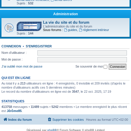
Sujets :
532
Administration
La vie du site et du forum
L'administration du site et du forum
Sous-forums :
guides
,
réglement intérieur
Sujets :
144
CONNEXION
•
S’ENREGISTRER
Nom d’utilisateur :
Mot de passe :
J’ai oublié mon mot de passe
Se souvenir de moi
QUI EST EN LIGNE
Au total il y a
213
utilisateurs en ligne : 4 enregistrés, 0 invisible et 209 invités (d’après le
nombre d’utilisateurs actifs ces 5 dernières minutes)
Le record du nombre d’utilisateurs en ligne est de
3547
, le 22 oct. 2025, 17:19
STATISTIQUES
413758
messages •
11489
sujets •
5242
membres • Le membre enregistré le plus récent
est
Jérôme85
.
Index du forum
Supprimer les cookies
Heures au format
UTC+02:00
Développé par
phpBB
® Forum Software © phpBB Limited