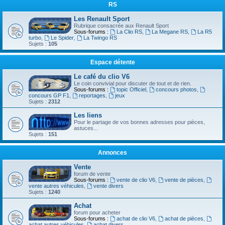
RS
Les Renault Sport
Rubrique consacrée aux Renault Sport
Sous-forums :
La Clio RS
,
La Megane RS
,
La R5
turbo
,
Le Spider
,
La Twingo RS
Sujets :
105
Espace détente
Le café du clio V6
Le coin convivial pour discuter de tout et de rien.
Sous-forums :
topic Officiel
,
concours photos
,
concours GP F1
,
reportages
,
jeux
Sujets :
2312
Les liens
Pour le partage de vos bonnes adresses pour pièces,
astuces...
Sujets :
151
Annonces
Vente
forum de vente
Sous-forums :
vente de clio V6
,
vente de pièces
,
vente autres véhicules
,
vente divers
Sujets :
1240
Achat
forum pour acheter
Sous-forums :
achat de clio V6
,
achat de pièces
,
achat autres véhicules
,
achat divers