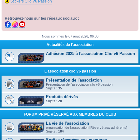
Stickers Clio V6 Passion
Retrouvez-nous sur les réseaux sociaux :
Nous sommes le 07 août 2026, 06:36
Actualités de l'association
Adhésion 2025 à l'association Clio v6 Passion
L'association clio V6 passion
Présentation de l'association
Présentation de l'association clio v6 passion
Sujets :
35
Produits dérivés
Sujets :
28
FORUM PRIVÉ RÉSERVÉ AUX MEMBRES DU CLUB
La vie de l'association
organisation de l'association [Réservé aux adhérents]
Sujets :
184
Sorties réservées aux membres