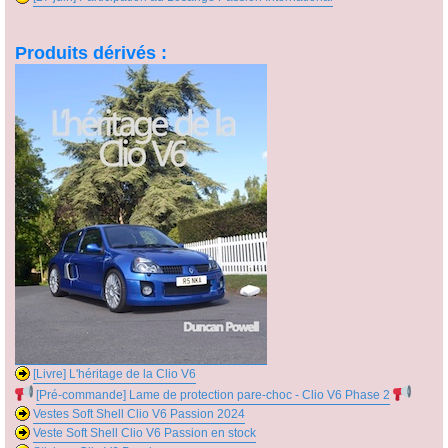
Produits dérivés :
[Livre] L'héritage de la Clio V6
[Pré-commande] Lame de protection pare-choc - Clio V6 Phase 2
Vestes Soft Shell Clio V6 Passion 2024
Veste Soft Shell Clio V6 Passion en stock