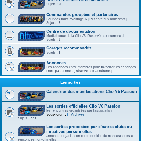
Sujets :
20
Commandes groupées et partenaires
Pour des tarifs avantageux [Réservé aux adhérents]
Sujets :
8
Centre de documentation
Médiathèque de la Clio V6 [Réservé aux membres]
Sujets :
3
Garages recommandés
Sujets :
1
Annonces
Les annonces entre membres pour favoriser les échanges
entre passionnés [Réservé aux adhérents]
Les sorties
Calendrier des manifestations Clio V6 Passion
Les sorties officielles Clio V6 Passion
les rencontres organisées par l'association
Sous-forum :
Archives
Sujets :
273
Les sorties proposées par d'autres clubs ou
initiatives personnelles
annonce, organisation ou proposition de manifestations et
rencontres non-officielles.