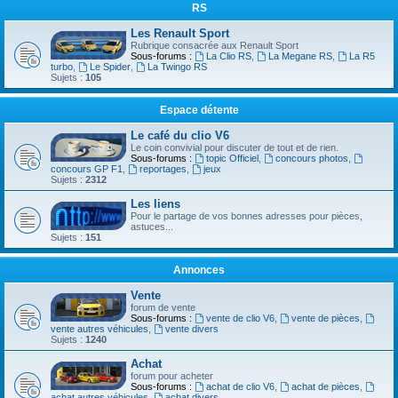
RS
Les Renault Sport
Rubrique consacrée aux Renault Sport
Sous-forums :
La Clio RS
,
La Megane RS
,
La R5
turbo
,
Le Spider
,
La Twingo RS
Sujets :
105
Espace détente
Le café du clio V6
Le coin convivial pour discuter de tout et de rien.
Sous-forums :
topic Officiel
,
concours photos
,
concours GP F1
,
reportages
,
jeux
Sujets :
2312
Les liens
Pour le partage de vos bonnes adresses pour pièces,
astuces...
Sujets :
151
Annonces
Vente
forum de vente
Sous-forums :
vente de clio V6
,
vente de pièces
,
vente autres véhicules
,
vente divers
Sujets :
1240
Achat
forum pour acheter
Sous-forums :
achat de clio V6
,
achat de pièces
,
achat autres véhicules
,
achat divers