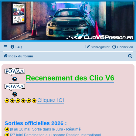
Clio V6 Passion
Le site français des passionnés de Clio V6
FAQ
S’enregistrer
Connexion
R
Index du forum
e
c
Recensement des Clio V6
h
e
r
Cliquez ICI
c
h
e
r
Sorties officielles 2026 :
[8 au 10 mai] Sortie dans le Jura -
Résumé
[27 juin] Participation au Losange Passion International