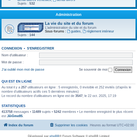
Sujets :
532
Administration
La vie du site et du forum
L'administration du site et du forum
Sous-forums :
guides
,
réglement intérieur
Sujets :
144
CONNEXION
•
S’ENREGISTRER
Nom d’utilisateur :
Mot de passe :
J’ai oublié mon mot de passe
Se souvenir de moi
QUI EST EN LIGNE
Au total il y a
257
utilisateurs en ligne : 5 enregistrés, 0 invisible et 252 invités (d’après le
nombre d’utilisateurs actifs ces 5 dernières minutes)
Le record du nombre d’utilisateurs en ligne est de
3547
, le 22 oct. 2025, 17:19
STATISTIQUES
413758
messages •
11489
sujets •
5242
membres • Le membre enregistré le plus récent
est
Jérôme85
.
Index du forum
Supprimer les cookies
Heures au format
UTC+02:00
Développé par
phpBB
® Forum Software © phpBB Limited