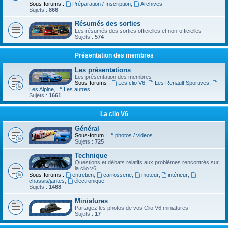
Sous-forums :
Préparation / Inscription
,
Archives
Sujets :
866
Résumés des sorties
Les résumés des sorties officielles et non-officielles
Sujets :
574
Présentation des membres
Les présentations
Les présentation des membres
Sous-forums :
Les clio V6
,
Les Renault Sportives
,
Les Alpine
,
Les autres
Sujets :
1661
La clio V6
Général
Sous-forum :
photos / videos
Sujets :
725
Technique
Questions et débats relatifs aux problèmes rencontrés sur
la clio v6
Sous-forums :
entretien
,
carrosserie
,
moteur
,
intérieur
,
chassis/jantes
,
électronique
Sujets :
1468
Miniatures
Partagez les photos de vos Clio V6 miniatures
Sujets :
17