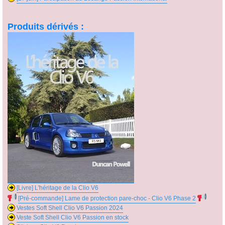
Produits dérivés :
[Livre] L'héritage de la Clio V6
[Pré-commande] Lame de protection pare-choc - Clio V6 Phase 2
Vestes Soft Shell Clio V6 Passion 2024
Veste Soft Shell Clio V6 Passion en stock