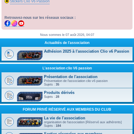
Stickers Clio V6 Passion
Retrouvez-nous sur les réseaux sociaux :
Nous sommes le 07 août 2026, 04:07
Actualités de l'association
Adhésion 2025 à l'association Clio v6 Passion
L'association clio V6 passion
Présentation de l'association
Présentation de l'association clio v6 passion
Sujets :
35
Produits dérivés
Sujets :
28
FORUM PRIVÉ RÉSERVÉ AUX MEMBRES DU CLUB
La vie de l'association
organisation de l'association [Réservé aux adhérents]
Sujets :
184
Sorties réservées aux membres