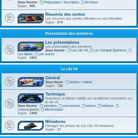
Sous-forums :
Préparation / Inscription
,
Archives
Sujets :
866
Résumés des sorties
Les résumés des sorties officielles et non-officielles
Sujets :
574
Présentation des membres
Les présentations
Les présentation des membres
Sous-forums :
Les clio V6
,
Les Renault Sportives
,
Les Alpine
,
Les autres
Sujets :
1661
La clio V6
Général
Sous-forum :
photos / videos
Sujets :
725
Technique
Questions et débats relatifs aux problèmes rencontrés sur
la clio v6
Sous-forums :
entretien
,
carrosserie
,
moteur
,
intérieur
,
chassis/jantes
,
électronique
Sujets :
1468
Miniatures
Partagez les photos de vos Clio V6 miniatures
Sujets :
17