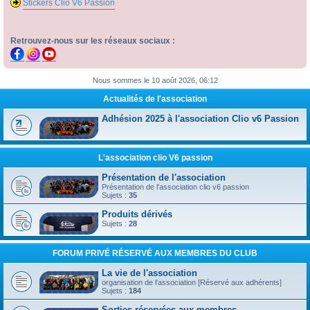
Stickers Clio V6 Passion
Retrouvez-nous sur les réseaux sociaux :
Nous sommes le 10 août 2026, 06:12
Actualités de l'association
Adhésion 2025 à l'association Clio v6 Passion
L'association clio V6 passion
Présentation de l'association
Présentation de l'association clio v6 passion
Sujets :
35
Produits dérivés
Sujets :
28
FORUM PRIVÉ RÉSERVÉ AUX MEMBRES DU CLUB
La vie de l'association
organisation de l'association [Réservé aux adhérents]
Sujets :
184
Sorties réservées aux membres