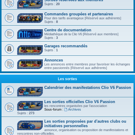
Sujets :
20
Commandes groupées et partenaires
Pour des tarifs avantageux [Réservé aux adhérents]
Sujets :
8
Centre de documentation
Médiathèque de la Clio V6 [Réservé aux membres]
Sujets :
3
Garages recommandés
Sujets :
1
Annonces
Les annonces entre membres pour favoriser les échanges
entre passionnés [Réservé aux adhérents]
Les sorties
Calendrier des manifestations Clio V6 Passion
Les sorties officielles Clio V6 Passion
les rencontres organisées par l'association
Sous-forum :
Archives
Sujets :
273
Les sorties proposées par d'autres clubs ou
initiatives personnelles
annonce, organisation ou proposition de manifestations et
rencontres non-officielles.