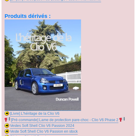
Produits dérivés :
[Livre] L'héritage de la Clio V6
[Pré-commande] Lame de protection pare-choc - Clio V6 Phase 2
Vestes Soft Shell Clio V6 Passion 2024
Veste Soft Shell Clio V6 Passion en stock