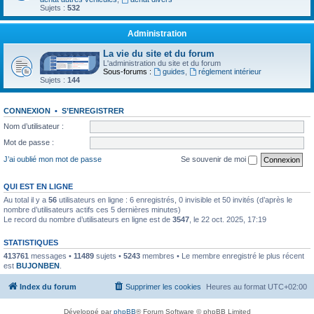
Sujets :
532
Administration
La vie du site et du forum
L'administration du site et du forum
Sous-forums :
guides
,
réglement intérieur
Sujets :
144
CONNEXION
•
S’ENREGISTRER
Nom d’utilisateur :
Mot de passe :
J’ai oublié mon mot de passe
Se souvenir de moi
QUI EST EN LIGNE
Au total il y a
56
utilisateurs en ligne : 6 enregistrés, 0 invisible et 50 invités (d’après le
nombre d’utilisateurs actifs ces 5 dernières minutes)
Le record du nombre d’utilisateurs en ligne est de
3547
, le 22 oct. 2025, 17:19
STATISTIQUES
413761
messages •
11489
sujets •
5243
membres • Le membre enregistré le plus récent
est
BUJONBEN
.
Index du forum
Supprimer les cookies
Heures au format
UTC+02:00
Développé par
phpBB
® Forum Software © phpBB Limited