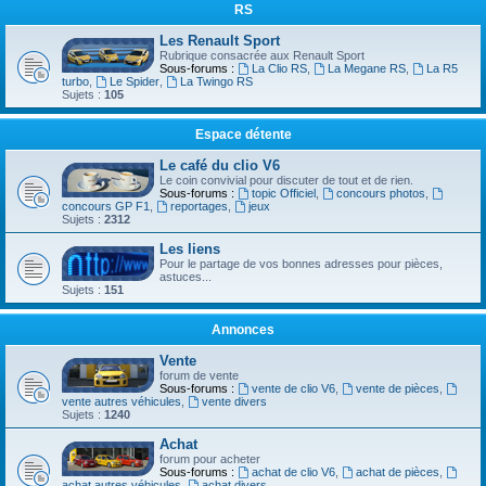
RS
Les Renault Sport
Rubrique consacrée aux Renault Sport
Sous-forums :
La Clio RS
,
La Megane RS
,
La R5
turbo
,
Le Spider
,
La Twingo RS
Sujets :
105
Espace détente
Le café du clio V6
Le coin convivial pour discuter de tout et de rien.
Sous-forums :
topic Officiel
,
concours photos
,
concours GP F1
,
reportages
,
jeux
Sujets :
2312
Les liens
Pour le partage de vos bonnes adresses pour pièces,
astuces...
Sujets :
151
Annonces
Vente
forum de vente
Sous-forums :
vente de clio V6
,
vente de pièces
,
vente autres véhicules
,
vente divers
Sujets :
1240
Achat
forum pour acheter
Sous-forums :
achat de clio V6
,
achat de pièces
,
achat autres véhicules
,
achat divers