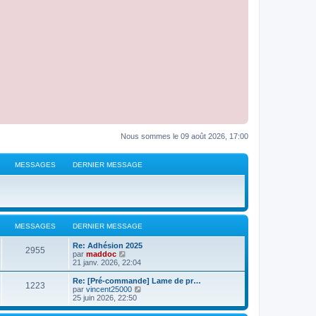
Nous sommes le 09 août 2026, 17:00
MESSAGES
DERNIER MESSAGE
MESSAGES
DERNIER MESSAGE
D
Re: Adhésion 2025
M
2955
e
V
par
maddoc
r
o
21 janv. 2026, 22:04
e
n
i
i
r
D
Re: [Pré-commande] Lame de pr…
M
1223
s
e
l
e
V
par
vincent25000
r
e
r
o
25 juin 2026, 22:50
e
s
m
d
n
i
e
e
i
r