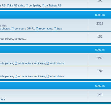
S
105
t
e RS
,
La R5 turbo
,
Le Spider
,
La Twingo RS
u
s
j
SUJETS
e
S
2312
e rien.
t
s photos
,
concours GP F1
,
reportages
,
jeux
u
s
j
S
151
our pièces, astuces...
e
u
t
j
SUJETS
s
e
S
1240
t
e de pièces
,
vente autres véhicules
,
vente divers
u
s
j
S
532
t de pièces
,
achat autres véhicules
,
achat divers
e
u
t
j
SUJETS
s
e
S
144
t
rieur
u
s
j