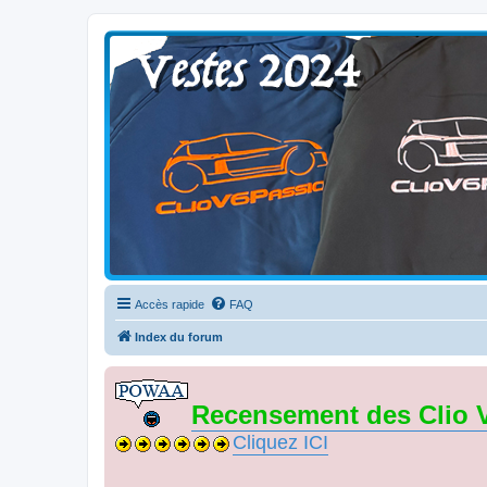
Clio V6 Passion
Le site français des passionnés de Clio V6
Accès rapide
FAQ
Index du forum
Recensement des Clio 
Cliquez ICI