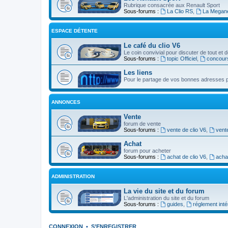
Rubrique consacrée aux Renault Sport
Sous-forums :
La Clio RS
,
La Megan
ESPACE DÉTENTE
Le café du clio V6
Le coin convivial pour discuter de tout et d
Sous-forums :
topic Officiel
,
concour
Les liens
Pour le partage de vos bonnes adresses p
ANNONCES
Vente
forum de vente
Sous-forums :
vente de clio V6
,
vent
Achat
forum pour acheter
Sous-forums :
achat de clio V6
,
acha
ADMINISTRATION
La vie du site et du forum
L'administration du site et du forum
Sous-forums :
guides
,
réglement inté
CONNEXION
•
S’ENREGISTRER