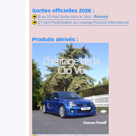
Sorties officielles 2026 :
[8 au 10 mai] Sortie dans le Jura -
Résumé
[27 juin] Participation au Losange Passion International
Produits dérivés :