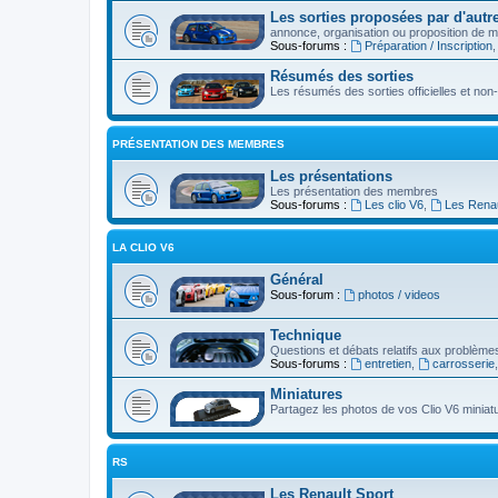
Les sorties proposées par d'autre
annonce, organisation ou proposition de ma
Sous-forums :
Préparation / Inscription
Résumés des sorties
Les résumés des sorties officielles et non-o
PRÉSENTATION DES MEMBRES
Les présentations
Les présentation des membres
Sous-forums :
Les clio V6
,
Les Renau
LA CLIO V6
Général
Sous-forum :
photos / videos
Technique
Questions et débats relatifs aux problèmes
Sous-forums :
entretien
,
carrosserie
Miniatures
Partagez les photos de vos Clio V6 miniat
RS
Les Renault Sport