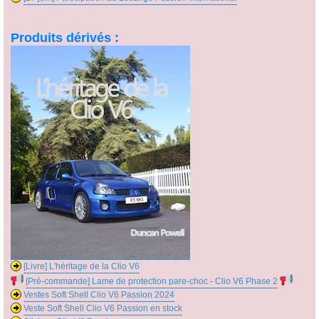
Produits dérivés :
[Livre] L'héritage de la Clio V6
[Pré-commande] Lame de protection pare-choc - Clio V6 Phase 2
Vestes Soft Shell Clio V6 Passion 2024
Veste Soft Shell Clio V6 Passion en stock