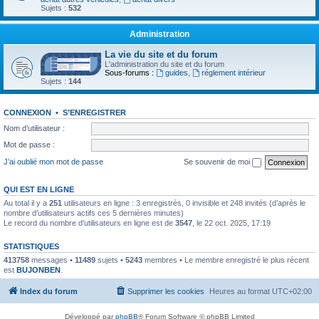
Sujets :
532
Administration
La vie du site et du forum
L'administration du site et du forum
Sous-forums :
guides
,
réglement intérieur
Sujets :
144
CONNEXION
•
S’ENREGISTRER
Nom d’utilisateur :
Mot de passe :
J’ai oublié mon mot de passe
Se souvenir de moi
QUI EST EN LIGNE
Au total il y a
251
utilisateurs en ligne : 3 enregistrés, 0 invisible et 248 invités (d’après le
nombre d’utilisateurs actifs ces 5 dernières minutes)
Le record du nombre d’utilisateurs en ligne est de
3547
, le 22 oct. 2025, 17:19
STATISTIQUES
413758
messages •
11489
sujets •
5243
membres • Le membre enregistré le plus récent
est
BUJONBEN
.
Index du forum
Supprimer les cookies
Heures au format
UTC+02:00
Développé par
phpBB
® Forum Software © phpBB Limited