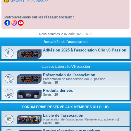
Stickers Clio V6 Passion
Retrouvez-nous sur les réseaux sociaux :
Nous sommes le 07 août 2026, 14:22
Actualités de l'association
Adhésion 2025 à l'association Clio v6 Passion
L'association clio V6 passion
Présentation de l'association
Présentation de l'association clio v6 passion
Sujets :
35
Produits dérivés
Sujets :
28
FORUM PRIVÉ RÉSERVÉ AUX MEMBRES DU CLUB
La vie de l'association
organisation de l'association [Réservé aux adhérents]
Sujets :
184
Sorties réservées aux membres