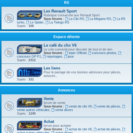
RS
Les Renault Sport
Rubrique consacrée aux Renault Sport
Sous-forums :
La Clio RS
,
La Megane RS
,
La R5
turbo
,
Le Spider
,
La Twingo RS
Sujets :
105
Espace détente
Le café du clio V6
Le coin convivial pour discuter de tout et de rien.
Sous-forums :
topic Officiel
,
concours photos
,
concours GP F1
,
reportages
,
jeux
Sujets :
2312
Les liens
Pour le partage de vos bonnes adresses pour pièces,
astuces...
Sujets :
151
Annonces
Vente
forum de vente
Sous-forums :
vente de clio V6
,
vente de pièces
,
vente autres véhicules
,
vente divers
Sujets :
1240
Achat
forum pour acheter
Sous-forums :
achat de clio V6
,
achat de pièces
,
achat autres véhicules
,
achat divers