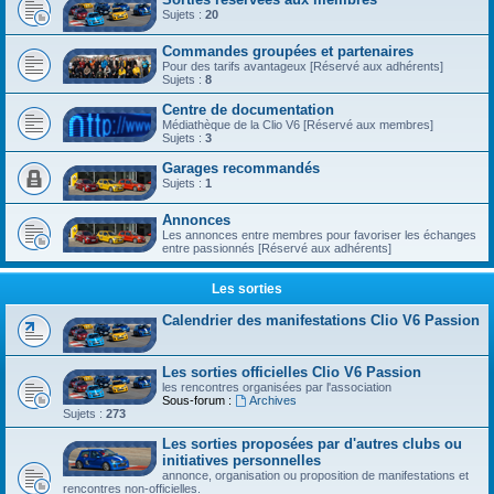
Sujets :
20
Commandes groupées et partenaires
Pour des tarifs avantageux [Réservé aux adhérents]
Sujets :
8
Centre de documentation
Médiathèque de la Clio V6 [Réservé aux membres]
Sujets :
3
Garages recommandés
Sujets :
1
Annonces
Les annonces entre membres pour favoriser les échanges
entre passionnés [Réservé aux adhérents]
Les sorties
Calendrier des manifestations Clio V6 Passion
Les sorties officielles Clio V6 Passion
les rencontres organisées par l'association
Sous-forum :
Archives
Sujets :
273
Les sorties proposées par d'autres clubs ou
initiatives personnelles
annonce, organisation ou proposition de manifestations et
rencontres non-officielles.