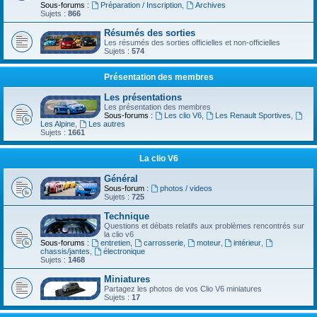
Sous-forums :
Préparation / Inscription
,
Archives
Sujets :
866
Résumés des sorties
Les résumés des sorties officielles et non-officielles
Sujets :
574
Présentation des membres
Les présentations
Les présentation des membres
Sous-forums :
Les clio V6
,
Les Renault Sportives
,
Les Alpine
,
Les autres
Sujets :
1661
La clio V6
Général
Sous-forum :
photos / videos
Sujets :
725
Technique
Questions et débats relatifs aux problèmes rencontrés sur
la clio v6
Sous-forums :
entretien
,
carrosserie
,
moteur
,
intérieur
,
chassis/jantes
,
électronique
Sujets :
1468
Miniatures
Partagez les photos de vos Clio V6 miniatures
Sujets :
17