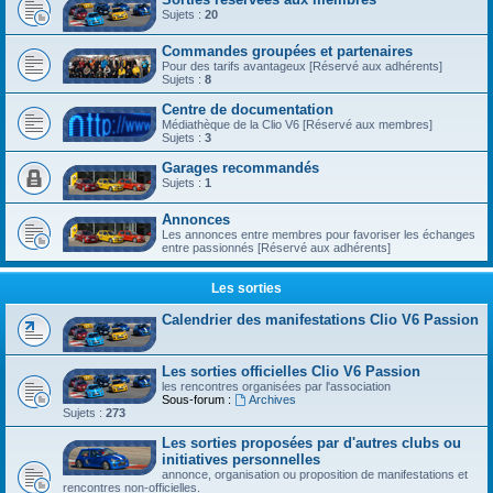
Sujets :
20
Commandes groupées et partenaires
Pour des tarifs avantageux [Réservé aux adhérents]
Sujets :
8
Centre de documentation
Médiathèque de la Clio V6 [Réservé aux membres]
Sujets :
3
Garages recommandés
Sujets :
1
Annonces
Les annonces entre membres pour favoriser les échanges
entre passionnés [Réservé aux adhérents]
Les sorties
Calendrier des manifestations Clio V6 Passion
Les sorties officielles Clio V6 Passion
les rencontres organisées par l'association
Sous-forum :
Archives
Sujets :
273
Les sorties proposées par d'autres clubs ou
initiatives personnelles
annonce, organisation ou proposition de manifestations et
rencontres non-officielles.