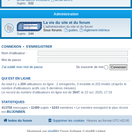
Sujets :
532
Administration
La vie du site et du forum
L'administration du site et du forum
Sous-forums :
guides
,
réglement intérieur
Sujets :
144
CONNEXION
•
S’ENREGISTRER
Nom d’utilisateur :
Mot de passe :
J’ai oublié mon mot de passe
Se souvenir de moi
QUI EST EN LIGNE
Au total il y a
204
utilisateurs en ligne : 2 enregistrés, 0 invisible et 202 invités (d’après le
nombre d’utilisateurs actifs ces 5 dernières minutes)
Le record du nombre d’utilisateurs en ligne est de
3547
, le 22 oct. 2025, 17:19
STATISTIQUES
413758
messages •
11489
sujets •
5243
membres • Le membre enregistré le plus récent
est
BUJONBEN
.
Index du forum
Supprimer les cookies
Heures au format
UTC+02:00
Développé par
phpBB
® Forum Software © phpBB Limited