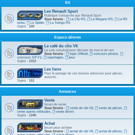
RS
Les Renault Sport
Rubrique consacrée aux Renault Sport
Sous-forums :
La Clio RS
,
La Megane RS
,
La R5
turbo
,
Le Spider
,
La Twingo RS
Sujets :
105
Espace détente
Le café du clio V6
Le coin convivial pour discuter de tout et de rien.
Sous-forums :
topic Officiel
,
concours photos
,
concours GP F1
,
reportages
,
jeux
Sujets :
2312
Les liens
Pour le partage de vos bonnes adresses pour pièces,
astuces...
Sujets :
151
Annonces
Vente
forum de vente
Sous-forums :
vente de clio V6
,
vente de pièces
,
vente autres véhicules
,
vente divers
Sujets :
1240
Achat
forum pour acheter
Sous-forums :
achat de clio V6
,
achat de pièces
,
achat autres véhicules
,
achat divers