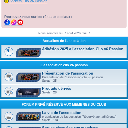
Stickers Clio V6 Passion
Retrouvez-nous sur les réseaux sociaux :
Nous sommes le 07 août 2026, 14:07
Actualités de l'association
Adhésion 2025 à l'association Clio v6 Passion
L'association clio V6 passion
Présentation de l'association
Présentation de l'association clio v6 passion
Sujets :
35
Produits dérivés
Sujets :
28
FORUM PRIVÉ RÉSERVÉ AUX MEMBRES DU CLUB
La vie de l'association
organisation de l'association [Réservé aux adhérents]
Sujets :
184
Sorties réservées aux membres