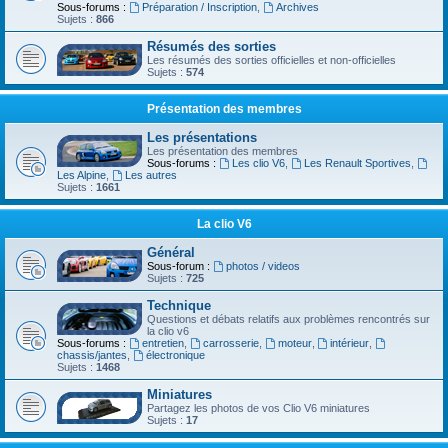
Sous-forums :
Préparation / Inscription
,
Archives
Sujets :
866
Résumés des sorties
Les résumés des sorties officielles et non-officielles
Sujets :
574
Présentation des membres
Les présentations
Les présentation des membres
Sous-forums :
Les clio V6
,
Les Renault Sportives
,
Les Alpine
,
Les autres
Sujets :
1661
La clio V6
Général
Sous-forum :
photos / videos
Sujets :
725
Technique
Questions et débats relatifs aux problèmes rencontrés sur
la clio v6
Sous-forums :
entretien
,
carrosserie
,
moteur
,
intérieur
,
chassis/jantes
,
électronique
Sujets :
1468
Miniatures
Partagez les photos de vos Clio V6 miniatures
Sujets :
17