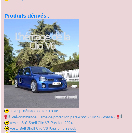
Produits dérivés :
[Livre] L'héritage de la Clio V6
[Pré-commande] Lame de protection pare-choc - Clio V6 Phase 2
Vestes Soft Shell Clio V6 Passion 2024
Veste Soft Shell Clio V6 Passion en stock