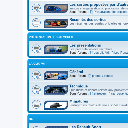
Les sorties proposées par d'autre
annonce, organisation ou proposition de ma
Sous-forums :
Préparation / Inscription
Résumés des sorties
Les résumés des sorties officielles et non-o
PRÉSENTATION DES MEMBRES
Les présentations
Les présentation des membres
Sous-forums :
Les clio V6
,
Les Renau
LA CLIO V6
Général
Sous-forum :
photos / videos
Technique
Questions et débats relatifs aux problèmes
Sous-forums :
entretien
,
carrosserie
Miniatures
Partagez les photos de vos Clio V6 miniat
RS
Les Renault Sport