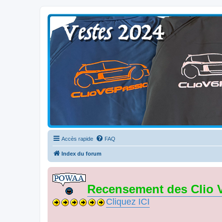
Clio V6 Passion
Le site français des passionnés de Clio V6
Accès rapide
FAQ
Index du forum
Recensement des Clio 
Cliquez ICI