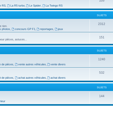
S
105
t
e RS
,
La R5 turbo
,
Le Spider
,
La Twingo RS
u
s
j
SUJETS
e
S
2312
e rien.
t
s photos
,
concours GP F1
,
reportages
,
jeux
u
s
j
S
151
our pièces, astuces...
e
u
t
j
SUJETS
s
e
S
1240
t
e de pièces
,
vente autres véhicules
,
vente divers
u
s
j
S
532
t de pièces
,
achat autres véhicules
,
achat divers
e
u
t
j
SUJETS
s
e
S
144
t
rieur
u
s
j