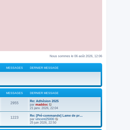
Nous sommes le 06 août 2026, 12:06
MESSAGES
DERNIER MESSAGE
MESSAGES
DERNIER MESSAGE
D
Re: Adhésion 2025
M
2955
e
V
par
maddoc
r
o
21 janv. 2026, 22:04
e
n
i
i
r
D
Re: [Pré-commande] Lame de pr…
M
1223
s
e
l
e
V
par
vincent25000
r
e
r
o
25 juin 2026, 22:50
e
s
m
d
n
i
e
e
i
r