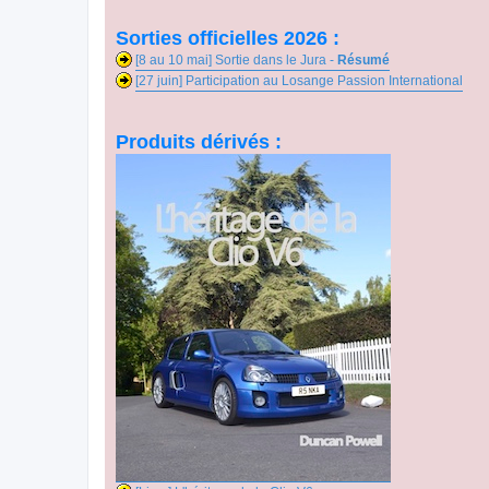
Sorties officielles 2026 :
[8 au 10 mai] Sortie dans le Jura -
Résumé
[27 juin] Participation au Losange Passion International
Produits dérivés :