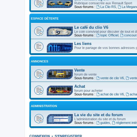
Rubrique consacrée aux Renault Sport
Sous-forums :
La Clio RS
,
La Megan
ESPACE DÉTENTE
Le café du clio V6
Le coin convivial pour discuter de tout et d
Sous-forums :
topic Officiel
,
concour
Les liens
Pour le partage de vos bonnes adresses p
ANNONCES
Vente
forum de vente
Sous-forums :
vente de clio V6
,
vent
Achat
forum pour acheter
Sous-forums :
achat de clio V6
,
acha
ADMINISTRATION
La vie du site et du forum
L'administration du site et du forum
Sous-forums :
guides
,
réglement inté
CONNEXION
•
S’ENREGISTRER