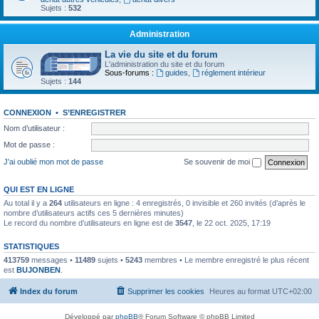
Sujets :
532
Administration
La vie du site et du forum
L'administration du site et du forum
Sous-forums :
guides
,
réglement intérieur
Sujets :
144
CONNEXION
•
S’ENREGISTRER
Nom d’utilisateur :
Mot de passe :
J’ai oublié mon mot de passe
Se souvenir de moi
QUI EST EN LIGNE
Au total il y a
264
utilisateurs en ligne : 4 enregistrés, 0 invisible et 260 invités (d’après le
nombre d’utilisateurs actifs ces 5 dernières minutes)
Le record du nombre d’utilisateurs en ligne est de
3547
, le 22 oct. 2025, 17:19
STATISTIQUES
413759
messages •
11489
sujets •
5243
membres • Le membre enregistré le plus récent
est
BUJONBEN
.
Index du forum
Supprimer les cookies
Heures au format
UTC+02:00
Développé par
phpBB
® Forum Software © phpBB Limited