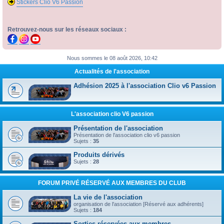
Stickers Clio V6 Passion
Retrouvez-nous sur les réseaux sociaux :
Nous sommes le 08 août 2026, 10:42
Actualités de l'association
Adhésion 2025 à l'association Clio v6 Passion
L'association clio V6 passion
Présentation de l'association
Présentation de l'association clio v6 passion
Sujets :
35
Produits dérivés
Sujets :
28
FORUM PRIVÉ RÉSERVÉ AUX MEMBRES DU CLUB
La vie de l'association
organisation de l'association [Réservé aux adhérents]
Sujets :
184
Sorties réservées aux membres