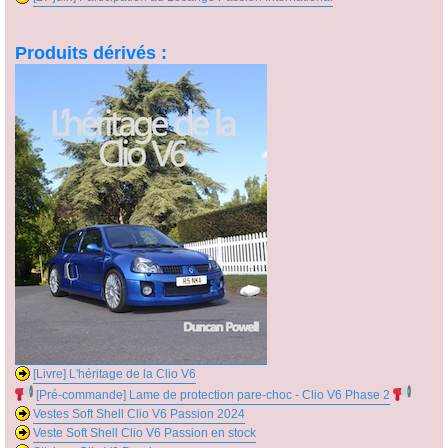
Produits dérivés :
[Livre] L'héritage de la Clio V6
[Pré-commande] Lame de protection pare-choc - Clio V6 Phase 2
Vestes Soft Shell Clio V6 Passion 2024
Veste Soft Shell Clio V6 Passion en stock