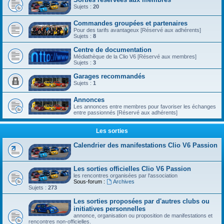
Sujets :
20
Commandes groupées et partenaires
Pour des tarifs avantageux [Réservé aux adhérents]
Sujets :
8
Centre de documentation
Médiathèque de la Clio V6 [Réservé aux membres]
Sujets :
3
Garages recommandés
Sujets :
1
Annonces
Les annonces entre membres pour favoriser les échanges
entre passionnés [Réservé aux adhérents]
Les sorties
Calendrier des manifestations Clio V6 Passion
Les sorties officielles Clio V6 Passion
les rencontres organisées par l'association
Sous-forum :
Archives
Sujets :
273
Les sorties proposées par d'autres clubs ou
initiatives personnelles
annonce, organisation ou proposition de manifestations et
rencontres non-officielles.