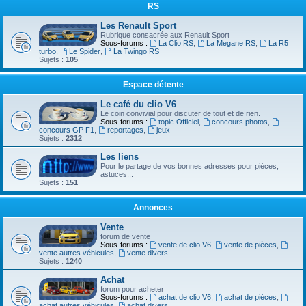
RS
Les Renault Sport
Rubrique consacrée aux Renault Sport
Sous-forums :
La Clio RS
,
La Megane RS
,
La R5
turbo
,
Le Spider
,
La Twingo RS
Sujets :
105
Espace détente
Le café du clio V6
Le coin convivial pour discuter de tout et de rien.
Sous-forums :
topic Officiel
,
concours photos
,
concours GP F1
,
reportages
,
jeux
Sujets :
2312
Les liens
Pour le partage de vos bonnes adresses pour pièces,
astuces...
Sujets :
151
Annonces
Vente
forum de vente
Sous-forums :
vente de clio V6
,
vente de pièces
,
vente autres véhicules
,
vente divers
Sujets :
1240
Achat
forum pour acheter
Sous-forums :
achat de clio V6
,
achat de pièces
,
achat autres véhicules
,
achat divers