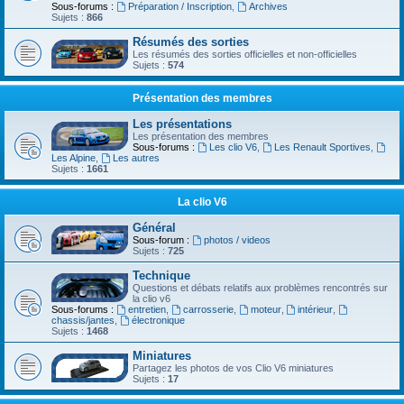
Sous-forums :
Préparation / Inscription
,
Archives
Sujets :
866
Résumés des sorties
Les résumés des sorties officielles et non-officielles
Sujets :
574
Présentation des membres
Les présentations
Les présentation des membres
Sous-forums :
Les clio V6
,
Les Renault Sportives
,
Les Alpine
,
Les autres
Sujets :
1661
La clio V6
Général
Sous-forum :
photos / videos
Sujets :
725
Technique
Questions et débats relatifs aux problèmes rencontrés sur
la clio v6
Sous-forums :
entretien
,
carrosserie
,
moteur
,
intérieur
,
chassis/jantes
,
électronique
Sujets :
1468
Miniatures
Partagez les photos de vos Clio V6 miniatures
Sujets :
17