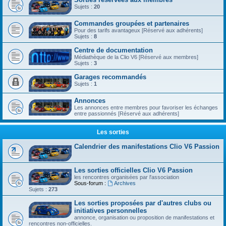
Sujets :
20
Commandes groupées et partenaires
Pour des tarifs avantageux [Réservé aux adhérents]
Sujets :
8
Centre de documentation
Médiathèque de la Clio V6 [Réservé aux membres]
Sujets :
3
Garages recommandés
Sujets :
1
Annonces
Les annonces entre membres pour favoriser les échanges
entre passionnés [Réservé aux adhérents]
Les sorties
Calendrier des manifestations Clio V6 Passion
Les sorties officielles Clio V6 Passion
les rencontres organisées par l'association
Sous-forum :
Archives
Sujets :
273
Les sorties proposées par d'autres clubs ou
initiatives personnelles
annonce, organisation ou proposition de manifestations et
rencontres non-officielles.