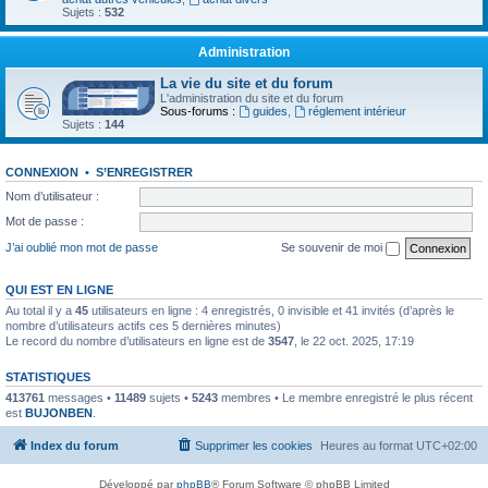
Sujets :
532
Administration
La vie du site et du forum
L'administration du site et du forum
Sous-forums :
guides
,
réglement intérieur
Sujets :
144
CONNEXION
•
S’ENREGISTRER
Nom d’utilisateur :
Mot de passe :
J’ai oublié mon mot de passe
Se souvenir de moi
QUI EST EN LIGNE
Au total il y a
45
utilisateurs en ligne : 4 enregistrés, 0 invisible et 41 invités (d’après le
nombre d’utilisateurs actifs ces 5 dernières minutes)
Le record du nombre d’utilisateurs en ligne est de
3547
, le 22 oct. 2025, 17:19
STATISTIQUES
413761
messages •
11489
sujets •
5243
membres • Le membre enregistré le plus récent
est
BUJONBEN
.
Index du forum
Supprimer les cookies
Heures au format
UTC+02:00
Développé par
phpBB
® Forum Software © phpBB Limited