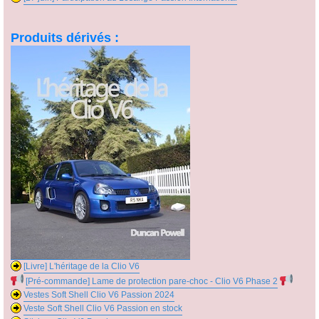
Produits dérivés :
[Livre] L'héritage de la Clio V6
[Pré-commande] Lame de protection pare-choc - Clio V6 Phase 2
Vestes Soft Shell Clio V6 Passion 2024
Veste Soft Shell Clio V6 Passion en stock