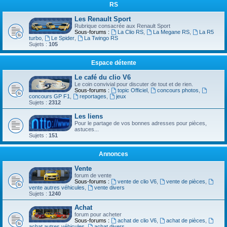
RS
Les Renault Sport
Rubrique consacrée aux Renault Sport
Sous-forums :
La Clio RS
,
La Megane RS
,
La R5
turbo
,
Le Spider
,
La Twingo RS
Sujets :
105
Espace détente
Le café du clio V6
Le coin convivial pour discuter de tout et de rien.
Sous-forums :
topic Officiel
,
concours photos
,
concours GP F1
,
reportages
,
jeux
Sujets :
2312
Les liens
Pour le partage de vos bonnes adresses pour pièces,
astuces...
Sujets :
151
Annonces
Vente
forum de vente
Sous-forums :
vente de clio V6
,
vente de pièces
,
vente autres véhicules
,
vente divers
Sujets :
1240
Achat
forum pour acheter
Sous-forums :
achat de clio V6
,
achat de pièces
,
achat autres véhicules
,
achat divers