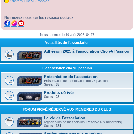
Stickers Clio V6 Passion
Retrouvez-nous sur les réseaux sociaux :
Nous sommes le 10 août 2026, 04:17
Actualités de l'association
Adhésion 2025 à l'association Clio v6 Passion
L'association clio V6 passion
Présentation de l'association
Présentation de l'association clio v6 passion
Sujets :
35
Produits dérivés
Sujets :
28
FORUM PRIVÉ RÉSERVÉ AUX MEMBRES DU CLUB
La vie de l'association
organisation de l'association [Réservé aux adhérents]
Sujets :
184
Sorties réservées aux membres