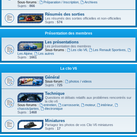
Sous-forums :
Préparation / Inscription
,
Archives
Sujets :
866
Résumés des sorties
Les résumés des sorties officielles et non-officielles
Sujets :
574
Présentation des membres
Les présentations
Les présentation des membres
Sous-forums :
Les clio V6
,
Les Renault Sportives
,
Les Alpine
,
Les autres
Sujets :
1661
La clio V6
Général
Sous-forum :
photos / videos
Sujets :
725
Technique
Questions et débats relatifs aux problèmes rencontrés sur
la clio v6
Sous-forums :
entretien
,
carrosserie
,
moteur
,
intérieur
,
chassis/jantes
,
électronique
Sujets :
1468
Miniatures
Partagez les photos de vos Clio V6 miniatures
Sujets :
17